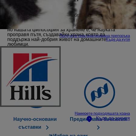
любимец заслужава.
Вярваме, че науката е най-добрият начин да
осигурите на вашия домашен любимец възможно
най-добрата грижа. Тенденциите идват и си отиват,
но нашата философия за хранене е, че науката
проправя пътя, създавайки храна, която да
Получете персонализирана препоръка
поддържа най-добрия живот на домашните
Къде да купя
любимци.
Намерете подходящата храна
Къде да закупя
Научно-основани
Предиктивна биология
съставки
Избор на език