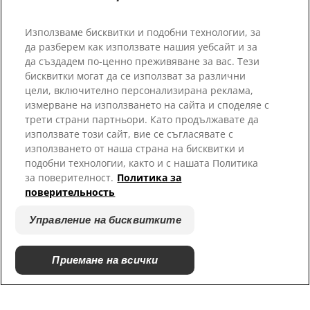
Използваме бисквитки и подобни технологии, за
да разберем как използвате нашия уебсайт и за
да създадем по-ценно преживяване за вас. Тези
бисквитки могат да се използват за различни
цели, включително персонализирана реклама,
измерване на използването на сайта и споделяе с
трети страни партньори. Като продължавате да
Открийте коя храна е
използвате този сайт, вие се съгласявате с
подходяща за вашия домашен
използването от наша страна на бисквитки и
любимец
подобни технологии, както и с нашата Политика
за поверителност.
Политика за
поверительность
Правилното хранене е от съществено значение,
за да живеят домашните любимци щастлив и
Управление на бисквитките
здравословен живот.
Приемане на всички
Открийте вашата формула