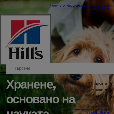
Получете персонализирана препоръка
Къде да купя
Хранене,
Продукти
Научете
основано на
За Hill's
науката
Получете персонализирана препоръка
Къде да купя