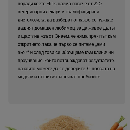
поради което Hill’s наема повече от 220
ветеринарни лекари и квалифицирани
диетолози, за да разберат от какво се нуждае
вашият домашен любимец, за да живее дълъг
и щастлив живот. Знаем, че няма пряк път към
откритието, така че първо се питаме „ами
ако?“ и след това се ибръщаме към клинични
проучвания, които потвърждават резултатите,
на които можете да се доверите. С появата на
модели и открития започват пробивите.