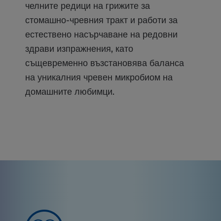
челните редици на грижите за
стомашно-чревния тракт и работи за
естествено насърчаване на редовни
здрави изпражнения, като
същевременно възстановява баланса
на уникалния чревен микробиом на
домашните любимци.