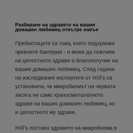
Разбиране на здравето на вашия
домашен любимец отвътре навън
Пребиотиците са това, което подхранва
чревните бактерии - и може да повлияе
на цялостното здраве и благополучие на
вашия домашен любимец. След години
на изследвания експертите от Hill’s са
установили, че микробиомът на червата
засяга не само храносмилателното
здраве на вашия домашен любимец, но
и цялостното му здраве.
Hill’s поставя здравето на микробиома в