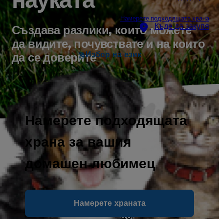
Намерете подходящата храна
Къде да закупя
Създава разлики, които можете
да видите, почувствате и на които
Избор на език
да се доверите
Намерете подходящата
храна за вашия
домашен любимец
Ние проправяме пътя в няколко научни
Намерете храната
области, за да създадем качественото
хранене, което вашият домашен