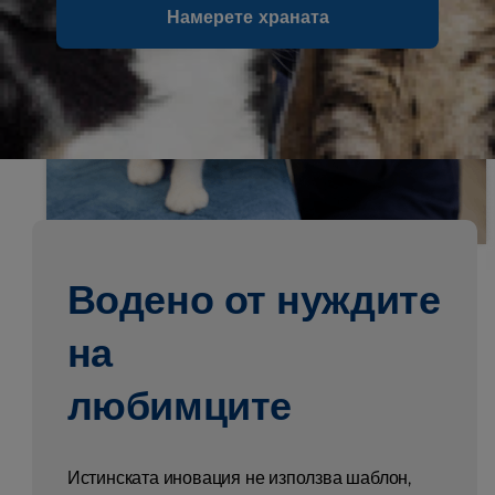
Намерете храната
Водено от нуждите
на
любимците
Истинската иновация не използва шаблон,