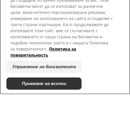
да създадем по-ценно преживяване за вас. Тези
Ресурси
бисквитки могат да се използват за различни
Свържете се с нас
цели, включително персонализирана реклама,
карта на сайта
измерване на използването на сайта и споделяе с
трети страни партньори. Като продължавате да
използвате този сайт, вие се съгласявате с
Нашите сайтове
използването от наша страна на бисквитки и
подобни технологии, както и с нашата Политика
Кариери
за поверителност.
Политика за
Пратньорски приюти
поверительность
Управление на бисквитките
Приемане на всички
© 2025 Hill's Pet Nutrition, Inc.
Всички права запазени.