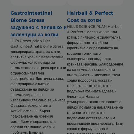
Gastrointestinal
Hairball & Perfect
Biome Stress
Coat за котки
HILL'S SCIENCE PLAN Hairball
задушено с пилешко и
& Perfect Coat за израснали
зеленчуци за котки
котки, с пилешко, е хранителна
Hill’s Prescription Diet
формула, която се бори
Gastrointestinal Biome Stress,
ефективно с образуването на
консервирана храна за котки,
космени топки, като
апетитна храна с патентована
същевременно поддържа
формула, която помага за
козината красива. Благодарение
намаляване на стреса при котки
на своя микс от есенциални
с храносмилателни
омега-6 мастни киселини, тази
разстройства. Диетична храна,
храна подобрява кожата и
формулирана с високо
козината на котките, като
съдържание на фибри за
поддържа козината здрава и
нормализиране на
блестяща. Нашата
изпражненията само за 24 часа.
усъвършенствана технология с
Съдържа технологията
фибри помага за намаляване на
ActivBiome+ за бързо
космените топки, като
подхранване на чревния
подпомага естественото им
микробиом и справяне със
преминаване през червата. Тази
сложни стомашно-чревни
храна е формулирана с
проблеми. Включва