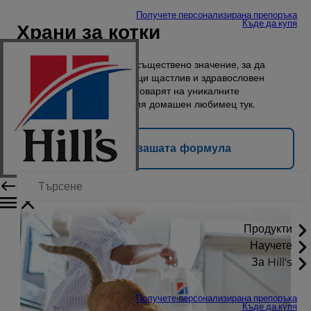
Получете персонализирана препоръка
Къде да купя
Храни за котки
Правилното хранене е от съществено значение, за да
живеят домашните любимци щастлив и здравословен
живот. Вижте кои храни отговарят на уникалните
хранителни нужди на вашия домашен любимец тук.
Открийте вашата формула
Продукти
Научете
За Hill's
Получете персонализирана препоръка
Къде да купя