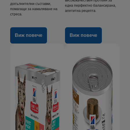
висококачествен протеин за
допълнителни съставки,
една перфектно балансирана,
помагащи за намаляване на
апетитна рецепта.
стреса.
Виж повече
Виж повече