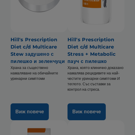
Hill's Prescription
Hill's Prescription
Diet c/d Multicare
Diet c/d Multicare
Stew задушено с
Stress + Metabolic
пилешко и зеленчуци
пауч с пилешко
Храна за съществено
Храна, която клинично доказано
намаляване на обичайните
намалява рецидивите на най-
уринарни симптоми
честите уринарни симптоми И
теглото. Със съставки за
контрол на стреса.
Виж повече
Виж повече