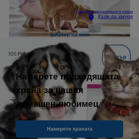
Намерете подходящата храна
Къде да закупя
Избор на език
105
Резултата
Филтър
Намерете подходящата
храна за вашия
домашен любимец
Намерете храната