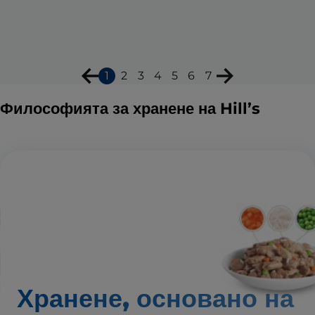
1
2
3
4
5
6
7
Философията за хранене на Hill’s
Хранене, основано на