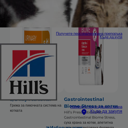
Получете персонализирана препоръка
Къде да купя
s/d пауч за котки
Gastrointestinal
Грижа за пикочната система на
Biome Stress за котки
Намерете подходящата храна
котката
Къде да закупя
Hill’s Prescription Diet
Gastrointestinal Biome Stress,
суха храна за котки, апетитна
Избор на език
храна с патентована формула,