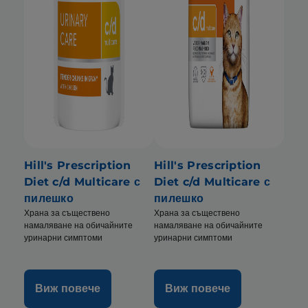
Hill's Prescription
Hill's Prescription
Diet c/d Multicare с
Diet c/d Multicare с
пилешко
пилешко
Храна за съществено
Храна за съществено
намаляване на обичайните
намаляване на обичайните
уринарни симптоми
уринарни симптоми
Виж повече
Виж повече