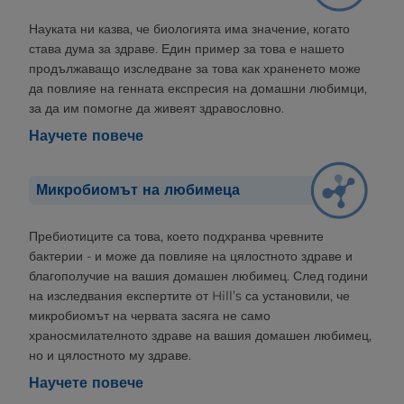
Науката ни казва, че биологията има значение, когато
става дума за здраве. Един пример за това е нашето
продължаващо изследване за това как храненето може
да повлияе на генната експресия на домашни любимци,
за да им помогне да живеят здравословно.
Научете повече
Микробиомът на любимеца
Пребиотиците са това, което подхранва чревните
бактерии - и може да повлияе на цялостното здраве и
благополучие на вашия домашен любимец. След години
на изследвания експертите от Hill’s са установили, че
микробиомът на червата засяга не само
храносмилателното здраве на вашия домашен любимец,
но и цялостното му здраве.
Научете повече