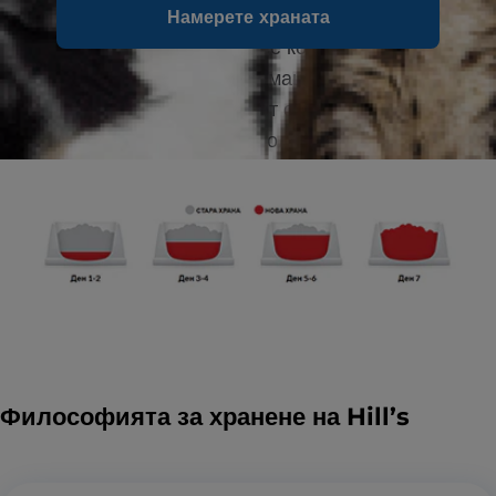
Намерете храната
Смесвайте увеличаващи се количества от
новата храна на вашия домашен любимец с
намаляващи количества от старата храна в
рамките на 7-дневен период.
Философията за хранене на Hill’s