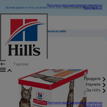
Получете персонализирана препоръка
Всички храни от Hill's за котки | Hill's Pet
Hill’s Science Plan Adult пауч с океанска риба
Къде да купя
Hill’s Science Plan Adult пауч с океанска риба
Продукти
Научете
За Hill's
Получете персонализирана препоръка
Къде да купя