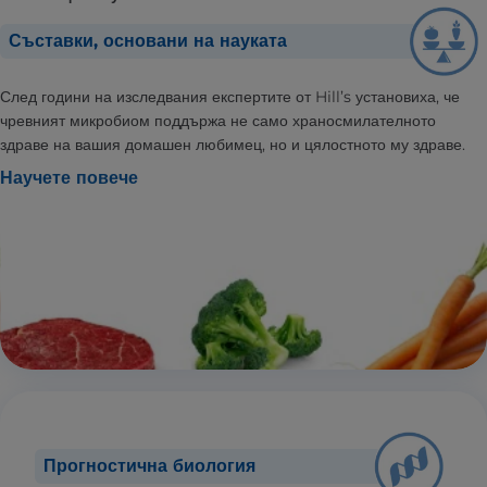
Съставки, основани на науката
След години на изследвания експертите от Hill’s установиха, че
чревният микробиом поддържа не само храносмилателното
здраве на вашия домашен любимец, но и цялостното му здраве.
Научете повече
Прогностична биология