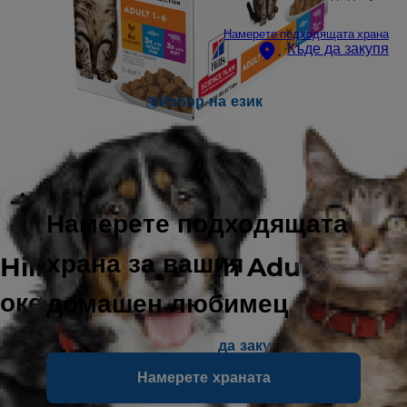
Намерете подходящата храна
Къде да закупя
Избор на език
Намерете подходящата
храна за вашия
Hill’s Science Plan Adult пауч с
океанска риба
домашен любимец
Намерете къде да закупите
Намерете храната
Акценти