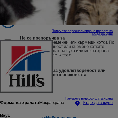
Препоръчва се за
Котки в зряла възраст, 1–6 години
Получете персонализирана препоръка
Къде да купя
Не се препоръчва за
Подрастващи, бременни или кърмещи котки. По
време на бременност или кърмене котките
трябва да преминат на суха или мокра храна
Hill's Science Plan Kitten.
100% гаранция за удовлетвореност или
можете да върнете опаковката
Намерете подходящата храна
Форма на храната
Мокра храна
Къде да закупя
Вкус
Избор на език