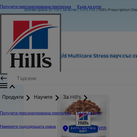
Получете персонализирана препоръка
Къде да купя
Всички храни от Hill's за котки | Hill's Pet
Hill's Prescription Di
Hill's Prescription Diet c/d Multicare Stress пауч със 
Продукти
Научете
За Hill's
Получете персонализирана препоръка
Къде да купя
Намерете подходящата храна
Къде да закупя