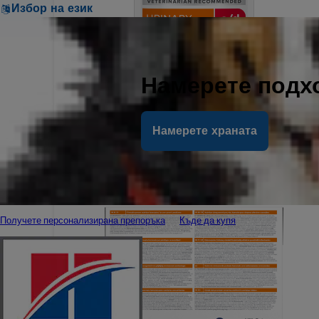
Избор на език
Намерете подх
Намерете храната
Получете персонализирана препоръка
Къде да купя