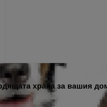
одящата храна за вашия д