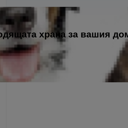
одящата храна за вашия д