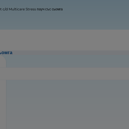
et c/d Multicare Stress пауч със сьомга
сьомга