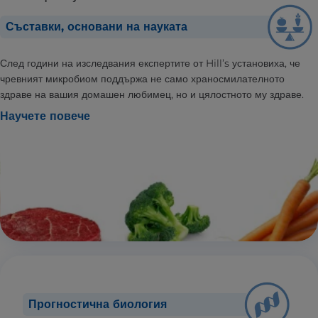
Съставки, основани на науката
След години на изследвания експертите от Hill’s установиха, че
чревният микробиом поддържа не само храносмилателното
здраве на вашия домашен любимец, но и цялостното му здраве.
Научете повече
Прогностична биология