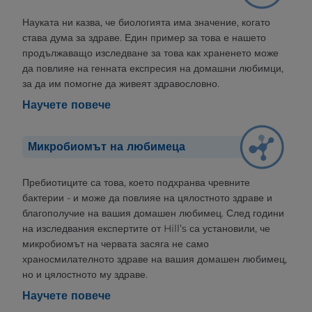
Науката ни казва, че биологията има значение, когато
става дума за здраве. Един пример за това е нашето
продължаващо изследване за това как храненето може
да повлияе на генната експресия на домашни любимци,
за да им помогне да живеят здравословно.
Научете повече
Микробиомът на любимеца
Пребиотиците са това, което подхранва чревните
бактерии - и може да повлияе на цялостното здраве и
благополучие на вашия домашен любимец. След години
на изследвания експертите от Hill’s са установили, че
микробиомът на червата засяга не само
храносмилателното здраве на вашия домашен любимец,
но и цялостното му здраве.
Научете повече