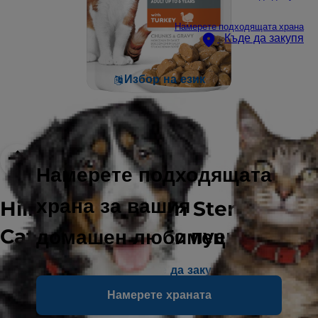
Намерете подходящата храна
Къде да закупя
Избор на език
Намерете подходящата
храна за вашия
Hill's Science Plan Sterilised
Cat Young Adult с пуешко
домашен любимец
Намерете къде да закупите
Намерете храната
Акценти