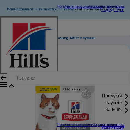
Получете персонализирана препоръка
Всички храни от Hill's за котки | Hill's Pet
Hill's Science Plan Sterilised Cat Young Adult с пуешко
Къде да купя
Hill's Science Plan Sterilised Cat Young Adult с пуешко
Продукти
Научете
За Hill's
Получете персонализирана препоръка
Къде да купя