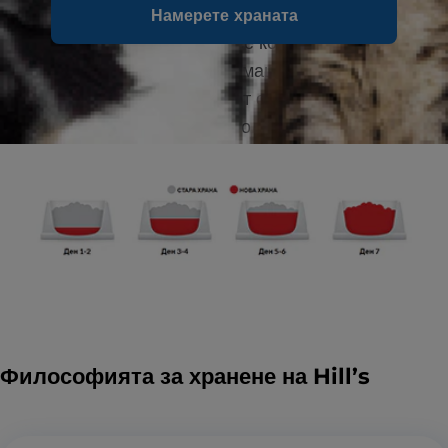
Намерете храната
Смесвайте увеличаващи се количества от
новата храна на вашия домашен любимец с
намаляващи количества от старата храна в
рамките на 7-дневен период.
Философията за хранене на Hill’s