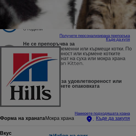
Препоръчва се за
Кастрирани котки на възраст от 6 месеца до
6 години
Получете персонализирана препоръка
Къде да купя
Не се препоръчва за
Подрастващи, бременни или кърмещи котки. По
време на бременност или кърмене котките
трябва да преминат на суха или мокра храна
Hill's Science Plan Kitten.
100% гаранция за удовлетвореност или
можете да върнете опаковката
Намерете подходящата храна
Форма на храната
Мокра храна
Къде да закупя
Вкус
Избор на език