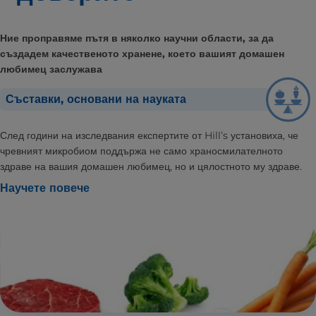
Ние проправяме пътя в няколко научни области, за да
създадем качественото хранене, което вашият домашен
любимец заслужава
Съставки, основани на науката
След години на изследвания експертите от Hill’s установиха, че
чревният микробиом поддържа не само храносмилателното
здраве на вашия домашен любимец, но и цялостното му здраве.
Научете повече