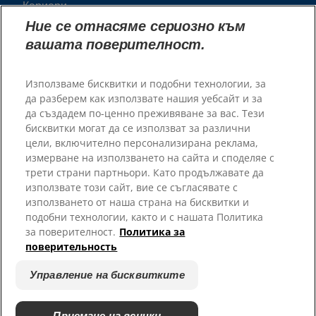
Кариери
Пратньорски приюти
Ние се отнасяме сериозно към
вашата поверителност.
Използваме бисквитки и подобни технологии, за
да разберем как използвате нашия уебсайт и за
да създадем по-ценно преживяване за вас. Тези
бисквитки могат да се използват за различни
цели, включително персонализирана реклама,
измерване на използването на сайта и споделяе с
трети страни партньори. Като продължавате да
© 2025 Hill's Pet Nutrition, Inc.
използвате този сайт, вие се съгласявате с
Всички права запазени.
използването от наша страна на бисквитки и
подобни технологии, както и с нашата Политика
Условия за ползване
Правно Изявление
за поверителност.
Политика за
Правна и Политика за
Управление на бисквитките
поверительность
Поверителност
Относно Нашите Реклами
Управление на бисквитките
Приемане на всички