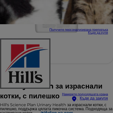
Получете персонализирана препоръка
Къде да купя
Hill's Science Plan
Urinary Health за израснали
котки, с пилешко
Намерете подходящата храна
Къде да закупя
Hill's Science Plan Urinary Health за израснали котки, с
пилешко, поддържа цялата пикочна система. Подходяща за
кастрирани котки.
Избор на език