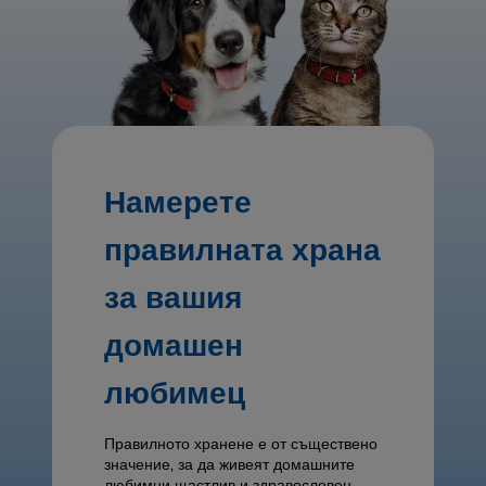
Намерете
правилната храна
за вашия
домашен
любимец
Правилното хранене е от съществено
значение, за да живеят домашните
любимци щастлив и здравословен