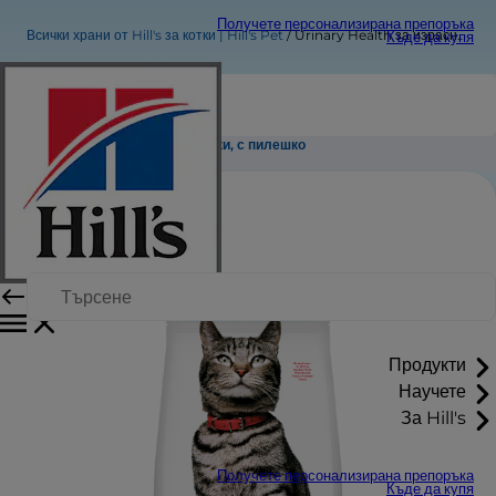
Получете персонализирана препоръка
Всички храни от Hill's за котки | Hill's Pet
Urinary Health за израснали котки, с пилешко
Къде да купя
Urinary Health за израснали котки, с пилешко
Продукти
Научете
За Hill's
Получете персонализирана препоръка
Къде да купя