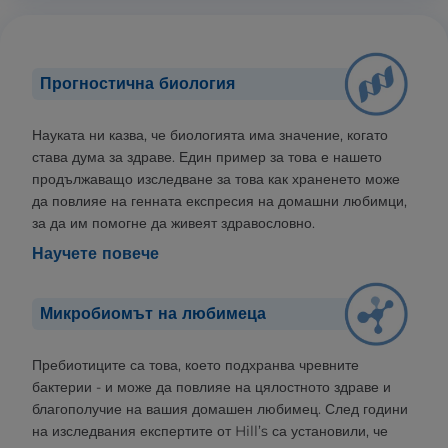
Прогностична биология
Науката ни казва, че биологията има значение, когато
става дума за здраве. Един пример за това е нашето
продължаващо изследване за това как храненето може
да повлияе на генната експресия на домашни любимци,
за да им помогне да живеят здравословно.
Научете повече
Микробиомът на любимеца
Пребиотиците са това, което подхранва чревните
бактерии - и може да повлияе на цялостното здраве и
благополучие на вашия домашен любимец. След години
на изследвания експертите от Hill’s са установили, че