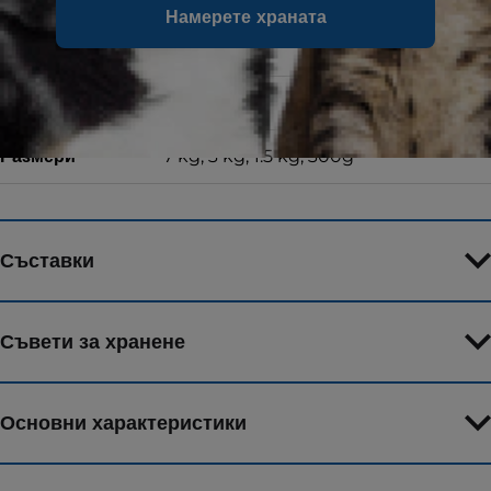
Намерете храната
Форма на храната
Суха храна
Вкус
с пилешко
Размери
7 kg, 3 kg, 1.5 kg, 300g
Съставки
Съвети за хранене
Основни характеристики