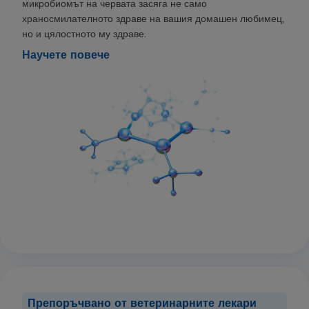
микробиомът на червата засяга не само
храносмилателното здраве на вашия домашен любимец,
но и цялостното му здраве.
Научете повече
Препоръчвано от ветеринарните лекари