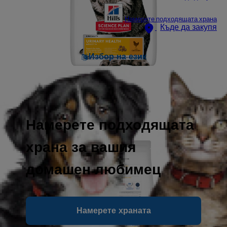
Намерете подходящата храна
Къде да закупя
Избор на език
Намерете подходящата
храна за вашия
домашен любимец
Намерете храната