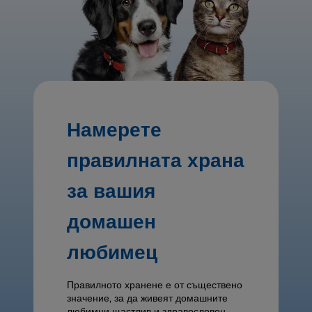
Намерете
правилната храна
за вашия
домашен
любимец
Правилното хранене е от съществено
значение, за да живеят домашните
любимци щастлив и здравословен