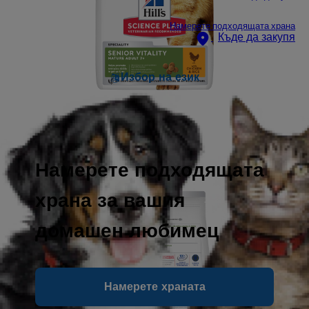
Намерете подходящата храна
Къде да закупя
Избор на език
Намерете подходящата
храна за вашия
домашен любимец
Намерете храната