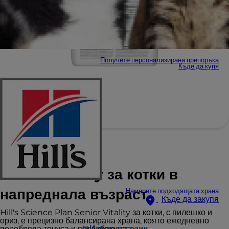
Получете персонализирана препоръка
Къде да купя
Hill's Science Plan
Senior Vitality за котки в
напреднала възраст
Намерете подходящата храна
Къде да закупя
Hill's Science Plan Senior Vitality за котки, с пилешко и
ориз, е прецизно балансирана храна, която ежедневно
подобрява тонуса и подвижността.
Избор на език