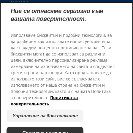
Кариери
Пратньорски приюти
Ние се отнасяме сериозно към
вашата поверителност.
Използваме бисквитки и подобни технологии, за
да разберем как използвате нашия уебсайт и за
да създадем по-ценно преживяване за вас. Тези
бисквитки могат да се използват за различни
цели, включително персонализирана реклама,
измерване на използването на сайта и споделяе с
трети страни партньори. Като продължавате да
© 2025 Hill's Pet Nutrition, Inc.
използвате този сайт, вие се съгласявате с
Всички права запазени.
използването от наша страна на бисквитки и
подобни технологии, както и с нашата Политика
Условия за ползване
Правно Изявление
за поверителност.
Политика за
Правна и Политика за
Управление на бисквитките
поверительность
Поверителност
Относно Нашите Реклами
Управление на бисквитките
Приемане на всички