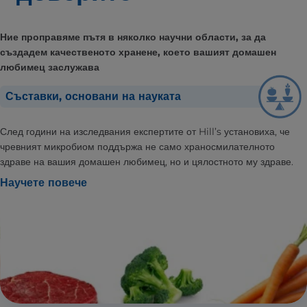
Ние проправяме пътя в няколко научни области, за да
създадем качественото хранене, което вашият домашен
любимец заслужава
Съставки, основани на науката
След години на изследвания експертите от Hill’s установиха, че
чревният микробиом поддържа не само храносмилателното
здраве на вашия домашен любимец, но и цялостното му здраве.
Научете повече