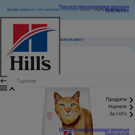
Получете персонализирана препоръка
Всички храни от Hill's за котки | Hill's Pet
Senior Vitality за котки в напреднала възраст
Къде да купя
Senior Vitality за котки в напреднала възраст
Продукти
Научете
За Hill's
Получете персонализирана препоръка
Къде да купя