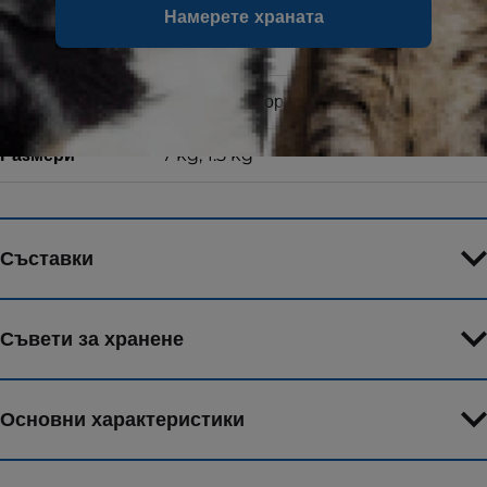
Намерете храната
Форма на храната
Суха храна
Вкус
с пилешко и ориз
Размери
7 kg, 1.5 kg
Съставки
Съвети за хранене
Основни характеристики