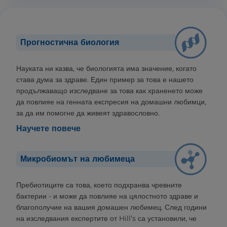
Прогностична биология
Науката ни казва, че биологията има значение, когато
става дума за здраве. Един пример за това е нашето
продължаващо изследване за това как храненето може
да повлияе на генната експресия на домашни любимци,
за да им помогне да живеят здравословно.
Научете повече
Микробиомът на любимеца
Пребиотиците са това, което подхранва чревните
бактерии - и може да повлияе на цялостното здраве и
благополучие на вашия домашен любимец. След години
на изследвания експертите от Hill’s са установили, че