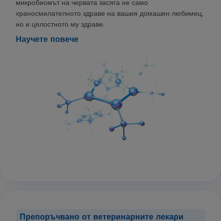
микробиомът на червата засяга не само
храносмилателното здраве на вашия домашен любимец,
но и цялостното му здраве.
Научете повече
Препоръчвано от ветеринарните лекари