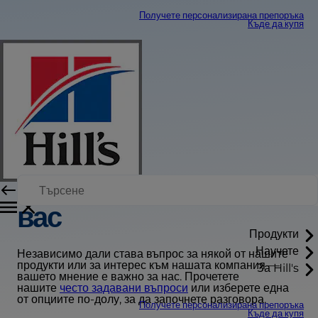
Получете персонализирана препоръка
Къде да купя
Искаме да чуем от
вас
Продукти
Научете
Независимо дали става въпрос за някой от нашите
продукти или за интерес към нашата компания —
За Hill's
вашето мнение е важно за нас. Прочетете
нашите
често задавани въпроси
или изберете една
от опциите по-долу, за да започнете разговора.
Получете персонализирана препоръка
Къде да купя