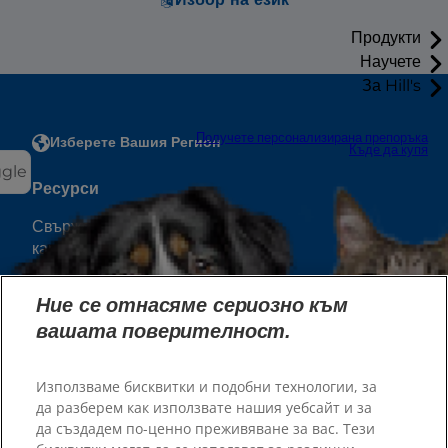
Продукти
Научете
За Hill's
Получете персонализирана препоръка
Изберете Вашия Регион
Къде да купя
ggle
Ресурси
Свържете се с нас
карта на сайта
Намерете подходящата
Нашите сайтове
Ние се отнасяме сериозно към
вашата поверителност.
храна за вашия
Кариери
Пратньорски приюти
домашен любимец
Използваме бисквитки и подобни технологии, за
да разберем как използвате нашия уебсайт и за
да създадем по-ценно преживяване за вас. Тези