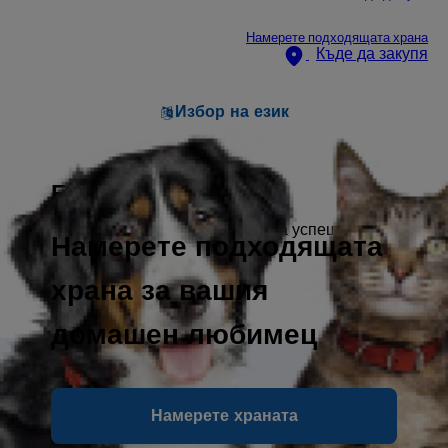
Намерете подходящата храна
Къде да закупя
Избор на език
Благодарим ви!
Вашата заявка беше изпратена успешно.
Намерете подходящата
храна за вашия
домашен любимец
Пишете ни
Намерете храната