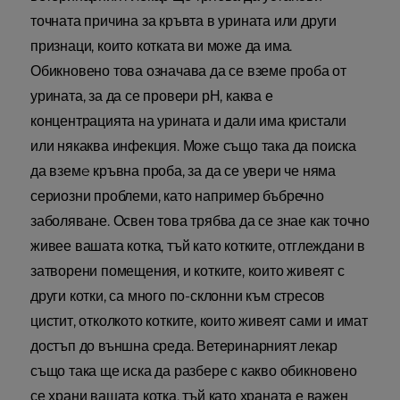
точната причина за кръвта в урината или други
признаци, които котката ви може да има.
Обикновено това означава да се вземе проба от
урината, за да се провери рН, каква е
концентрацията на урината и дали има кристали
или някаква инфекция. Може също така да поиска
да вземe кръвна проба, за да се увери че няма
сериозни проблеми, като например бъбречно
заболяване. Освен това трябва да се знае как точно
живее вашата котка, тъй като котките, отглеждани в
затворени помещения, и котките, които живеят с
други котки, са много по-склонни към стресов
цистит, отколкото котките, които живеят сами и имат
достъп до външна среда. Ветеринарният лекар
също така ще иска да разбере с какво обикновено
се храни вашата котка, тъй като храната е важен