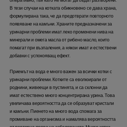
оперативно, тъй като не могат да бъдат разтворени.
В тези случаи на котката обикновено се дава храна,
формулирана така, че да предотврати повторното
появяване на камъни. Храните предназначени за
уринарни проблеми имат леко променени нива на
минерали и омега масла от рибено масло, които
помагат при възпаления, а някои имат и естествени
добавки с успокояващ ефект.
Приемът на вода е много важен за всички котки с
уринарни проблеми. Котките са еволюирали от
роднини, живеещи в пустинята, и са склонни да
имат естествено много концентрирана урина. Това
увеличава вероятността да се образуват кристали
и камъни. Пиенето на много вода спомага за
промиване на организма и намалява вероятността