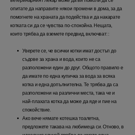
ветеринарният лекар може да ви помоли да се
опитате да направите някои промени в дома, за да
помогнете на храната да подейства и да накарате
котката си да се чувства по-спокойна. Нещата,
които трябва да вземете предвид, включват: :
Уверете се, че всички котки имат достъп до
съдове за храна и вода, които не са
разположени един до друг. Общото правило е
да имате по една купичка за вода за всяка
котка и една допълнителна. Те трябва да са
разположени на различни места, така че и
най-плахата котка да може да яде и пие на
спокойствие.
Ако вече нямате котешка тоалетна,
предложете такава на любимеца си. Отново, в