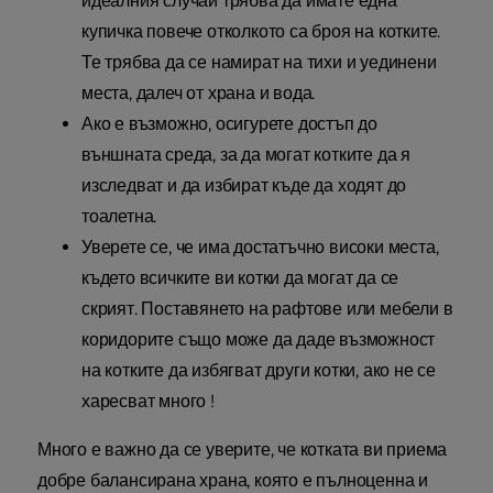
идеалния случай трябва да имате една
купичка повече отколкото са броя на котките.
Те трябва да се намират на тихи и уединени
места, далеч от храна и вода.
Ако е възможно, осигурете достъп до
външната среда, за да могат котките да я
изследват и да избират къде да ходят до
тоалетна.
Уверете се, че има достатъчно високи места,
където всичките ви котки да могат да се
скрият. Поставянето на рафтове или мебели в
коридорите също може да даде възможност
на котките да избягват други котки, ако не се
харесват много !
Много е важно да се уверите, че котката ви приема
добре балансирана храна, която е пълноценна и