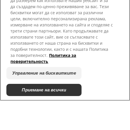
да разберем как използвате нашия уебсайт и за
да създадем по-ценно преживяване за вас. Тези
бисквитки могат да се използват за различни
цели, включително персонализирана реклама,
Изберете Вашия Регион
измерване на използването на сайта и споделяе с
трети страни партньори. Като продължавате да
Ресурси
използвате този сайт, вие се съгласявате с
използването от наша страна на бисквитки и
Свържете се с нас
подобни технологии, както и с нашата Политика
карта на сайта
за поверителност.
Политика за
поверительность
Нашите сайтове
Управление на бисквитките
Кариери
Пратньорски приюти
Приемане на всички