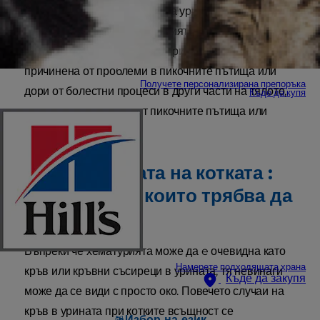
свидетел, кръвта в котешката урина всъщност се
среща доста често. Хематурията, научното
наименование на кръвта в урината, може да бъде
причинена от проблеми в пикочните пътища или
Получете персонализирана препоръка
дори от болестни процеси в други части на тялото,
Къде да купя
които могат да засегнат пикочните пътища или
бъбреците.
Кръв в урината на котката :
признаци, за които трябва да
следите.
Въпреки че хематурията може да e очевидна като
Намерете подходящата храна
кръв или кръвни съсиреци в урината, тя невинаги
Къде да закупя
може да се види с просто око. Повечето случаи на
кръв в урината при котките всъщност се
Избор на език