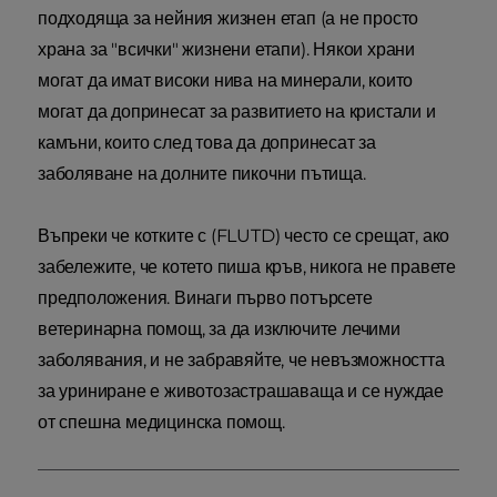
подходяща за нейния жизнен етап (а не просто
храна за "всички" жизнени етапи). Някои храни
могат да имат високи нива на минерали, които
могат да допринесат за развитието на кристали и
камъни, които след това да допринесат за
заболяване на долните пикочни пътища.
Въпреки че котките с (FLUTD) често се срещат, ако
забележите, че котето пиша кръв, никога не правете
предположения. Винаги първо потърсете
ветеринарна помощ, за да изключите лечими
заболявания, и не забравяйте, че невъзможността
за уриниране е животозастрашаваща и се нуждае
от спешна медицинска помощ.