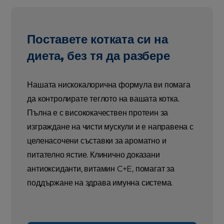
Поставете котката си на
диета, без тя да разбере
Нашата нискокалорична формула ви помага
да контролирате теглото на вашата котка.
Пълна е с висококачествен протеин за
изграждане на чисти мускули и е направена с
целенасочени съставки за ароматно и
питателно ястие. Клинично доказани
антиоксиданти, витамин C+E, помагат за
поддържане на здрава имунна система.