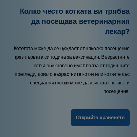
Колко често котката ви трябва
да посещава ветеринарния
лекар?
Котетата може да се нуждаят от няколко посещения
през първата си година за ваксинации. Възрастните
котки обикновено имат полза от годишните
прегледи, докато възрастните котки или котките със
специални нужди може да изискват по-чести
посещения.
Открийте храненето