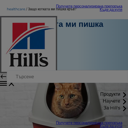
Получете персонализирана препоръка
healthcare
Защо котката ми пишка кръв?
Къде да купя
Защо котката ми пишка
кръв?
Здравеопазване
Д-р Лаци Шайбле
|
Октомври 02, 2024
Продукти
Научете
За Hill's
Получете персонализирана препоръка
Къде да купя