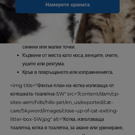
Намерете храната
Случаи на уриниране извън котешката
тоалетна.
Невъзможност изобщо да уринира (спешна
медицинска помощ).
Посиняване на кожата под формата на явни
синини или малки точки.
Кървене от места като носа, венците, очите,
ушите или ректума.
Кръв в повръщаното или изпражненията.
<img title="близък-план-на-котка-излизаща-от
котешката-тоалетна-SW" src="/content/dam/cp-
sites-aem/hills/hills-pet/en_us/exported/cat-
care/Skyword/images/close-up-of-cat-exiting-
litter-box-SW.jpg" alt="Котка, използваща
тоалетна, котка в тоалетна, за акане или уриниране,