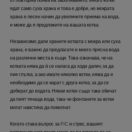
от повторна поява на заболяването. Много котки
ядат само суха храна и това е добре, но мократа
храна е лесен начин да увеличите приема на вода,
и може да я предложите на вашата котка.
Независимо дали храните котката с мокра или суха
храна, е важно да предлагате и много прясна вода
на различни места в къщи. Това означава, че на
котката няма да ѝ се налага да ходи далеч, за да
пие глътка, а ако имате няколко котки, няма да е
необходимо да се карат с друга котка, за да се
доберат до водата. Някои котки също така обичат
да пият течаща вода, така че фонтаните за котки
могат наистина да помогнат.
Когато става въпрос за FIC и стрес, вашият