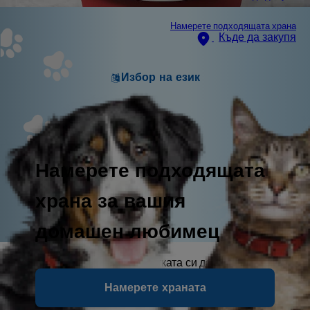
Намерете подходящата храна
Къде да закупя
Избор на език
Намерете подходящата
храна за вашия
домашен любимец
Ако някога сте виждали котката си да пишка кръв,
знаете колко тревожно може да бъде това. Въпреки
Намерете храната
че не е нещо, на което човек би искал да стане