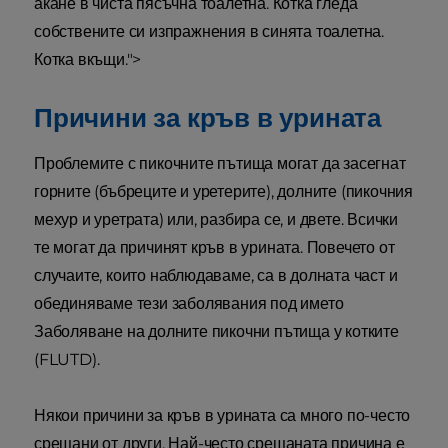
акане в чиста пясъчна тоалетна. Котка гледа
собствените си изпражнения в синята тоалетна.
Котка вкъщи.">
Причини за кръв в урината
Проблемите с пикочните пътища могат да засегнат
горните (бъбреците и уретерите), долните (пикочния
мехур и уретрата) или, разбира се, и двете. Всички
те могат да причинят кръв в урината. Повечето от
случаите, които наблюдаваме, са в долната част и
обединяваме тези заболявания под името
Заболяване на долните пикочни пътища у котките
(FLUTD).
Някои причини за кръв в урината са много по-често
срещани от други. Най-често срещаната причина е