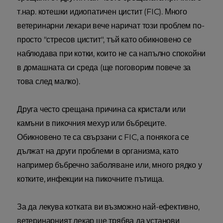
т.нар. котешки идиопатичен цистит (FIC). Много
ветеринарни лекари вече наричат този проблем по-
просто "стресов цистит", тъй като обикновено се
наблюдава при котки, които не са напълно спокойни
в домашната си среда (ще поговорим повече за
това след малко).
Друга често срещана причина са кристали или
камъни в пикочния мехур или бъбреците.
Обикновено те са свързани с FIC, а понякога се
дължат на други проблеми в организма, като
например бъбречно заболяване или, много рядко у
котките, инфекции на пикочните пътища.
За да лекува котката ви възможно най-ефективно,
ветеринарният лекар ще трябва да установи