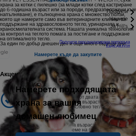
храна за котки с пилешко (за млади котки след кастриране
до 6-годишна възраст или за породи, предразположени към
Продукти
напълняване), е пълноценна храна с множество ползи,
Научете
която ще намерите само във ветеринарните клиники за
поддържане на здравословното тегло, уринарната и
За Hill's
храносмилателната система. Нашата уникална технология
за контрол на теглото помага за постигане и поддържане
на оптималното тегло.
Получете персонализирана препоръка
За един по-добър днешен ден и още много бъдещи дни.
Къде да купя
ggle
Намерете къде да закупите
Акценти
Намерете подходящата
Препоръчва се за
Млади кастрирани котки от двата пола, след
храна за вашия
кастриране до 6-годишна възраст, за
поддържане на здравословно тегло
домашен любимец
Не се препоръчва за
Котенца под 6-месечна възраст.
Бременни или
кърмещи котки. По време на бременност или
кърмене котките трябва да преминат на Hill’s Vet