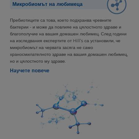
Микробиомът на любимеца
Пребиотиците са това, което подхранва чревните
бактерии - и може да повлияе на цялостното здраве и
благополучие на вашия домашен любимец. След години
на изследвания експертите от Hill’s са установили, че
микробиомът на червата засяга не само
храносмилателното здраве на вашия домашен любимец,
но и цялостното му здраве.
Научете повече