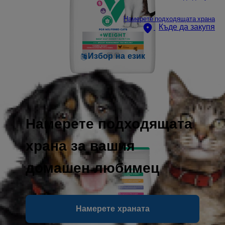
Намерете подходящата храна
Къде да закупя
Избор на език
Намерете подходящата
храна за вашия
домашен любимец
Намерете храната