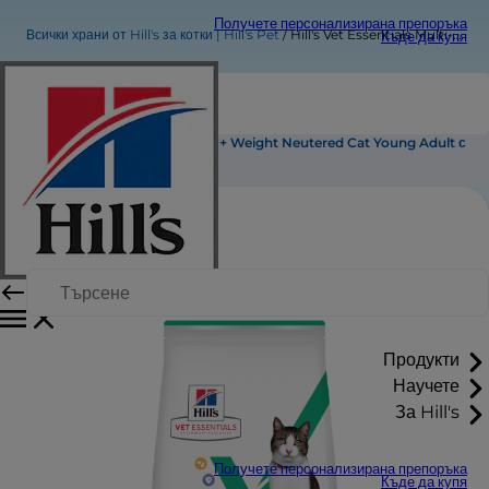
Получете персонализирана препоръка
Всички храни от Hill's за котки | Hill's Pet
Hill's Vet Essentials Multi-Benefit + Weight Neutered Cat Young Adult с пилешко
Къде да купя
Hill's Vet Essentials Multi-Benefit + Weight Neutered Cat Young Adult с
пилешко
Продукти
Научете
За Hill's
Получете персонализирана препоръка
Къде да купя