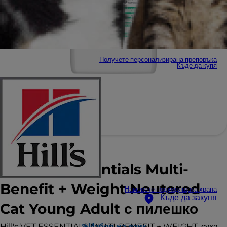
Получете персонализирана препоръка
Къде да купя
Hill's Vet Essentials Multi-
Benefit + Weight Neutered
Намерете подходящата храна
Къде да закупя
Cat Young Adult с пилешко
Hill's VET ESSENTIALS MULTI-BENEFIT + WEIGHT, суха
Избор на език