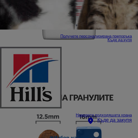
Получете персонализирана препоръка
Къде да купя
Намерете подходящата храна
Къде да закупя
Избор на език