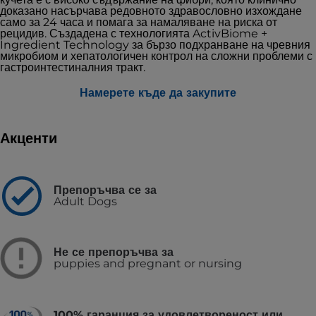
доказано насърчава редовното здравословно изхождане
само за 24 часа и помага за намаляване на риска от
рецидив. Създадена с технологията ActivBiome +
Ingredient Technology за бързо подхранване на чревния
микробиом и хепатологичен контрол на сложни проблеми с
гастроинтестиналния тракт.
Намерете къде да закупите
Акценти
Препоръчва се за
Adult Dogs
Не се препоръчва за
puppies and pregnant or nursing
100% гаранция за удовлетвореност или