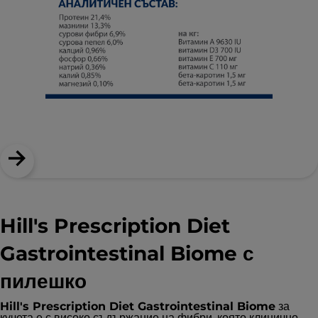
Hill's Prescription Diet
Gastrointestinal Biome с
пилешко
Hill's Prescription Diet Gastrointestinal Biome
за
кучета е с високо съдържание на фибри, която клинично