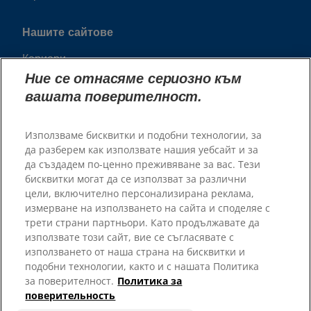
Нашите сайтове
Кариери
Пратньорски приюти
Ние се отнасяме сериозно към
вашата поверителност.
Използваме бисквитки и подобни технологии, за
да разберем как използвате нашия уебсайт и за
да създадем по-ценно преживяване за вас. Тези
бисквитки могат да се използват за различни
цели, включително персонализирана реклама,
измерване на използването на сайта и споделяе с
трети страни партньори. Като продължавате да
© 2025 Hill's Pet Nutrition, Inc.
използвате този сайт, вие се съгласявате с
Всички права запазени.
използването от наша страна на бисквитки и
подобни технологии, както и с нашата Политика
Условия за ползване
Правно Изявление
за поверителност.
Политика за
Правна и Политика за
Управление на бисквитките
поверительность
Поверителност
Относно Нашите Реклами