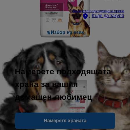
Намерете подходящата храна
Къде да закупя
Избор на език
Намерете подходящата
храна за вашия
домашен любимец
Намерете храната