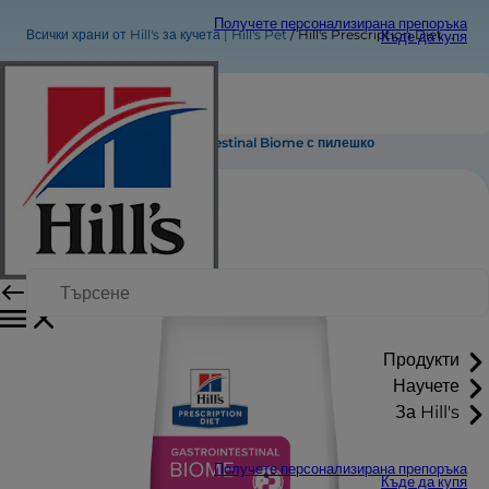
Получете персонализирана препоръка
Всички храни от Hill's за кучета | Hill's Pet
Hill's Prescription Diet Gastrointestinal Biome с пилешко
Къде да купя
Hill's Prescription Diet Gastrointestinal Biome с пилешко
Продукти
Научете
За Hill's
Получете персонализирана препоръка
Къде да купя