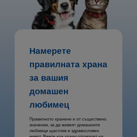
Намерете
правилната храна
за вашия
домашен
любимец
Правилното хранене е от съществено
значение, за да живеят домашните
любимци щастлив и здравословен
живот. Вижте кои храни отговарят на