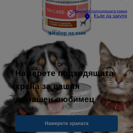
Намерете подходящата храна
Къде да закупя
Избор на език
Намерете подходящата
храна за вашия
домашен любимец
Намерете храната