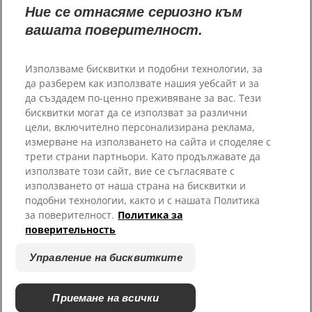
Пратньорски приюти
Ние се отнасяме сериозно към
вашата поверителност.
Използваме бисквитки и подобни технологии, за
да разберем как използвате нашия уебсайт и за
да създадем по-ценно преживяване за вас. Тези
бисквитки могат да се използват за различни
цели, включително персонализирана реклама,
измерване на използването на сайта и споделяе с
трети страни партньори. Като продължавате да
© 2025 Hill's Pet Nutrition, Inc.
използвате този сайт, вие се съгласявате с
Всички права запазени.
използването от наша страна на бисквитки и
подобни технологии, както и с нашата Политика
Условия за ползване
Правно Изявление
за поверителност.
Политика за
Правна и Политика за
Управление на бисквитките
поверительность
Поверителност
Относно Нашите Реклами
Управление на бисквитките
Приемане на всички