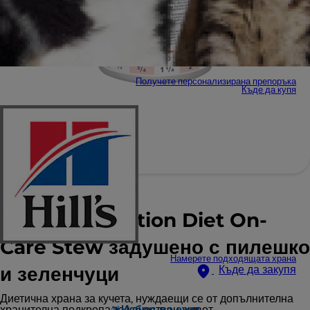
Получете персонализирана препоръка
Къде да купя
Hill's Prescription Diet On-
Care Stew задушено с пилешко
Намерете подходящата храна
и зеленчуци
Къде да закупя
Диетична храна за кучета, нуждаещи се от допълнителна
хранителна подкрепа за качествен живот.
Избор на език