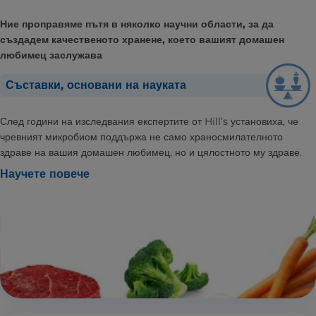
Ние проправяме пътя в няколко научни области, за да
създадем качественото хранене, което вашият домашен
любимец заслужава
Съставки, основани на науката
След години на изследвания експертите от Hill’s установиха, че
чревният микробиом поддържа не само храносмилателното
здраве на вашия домашен любимец, но и цялостното му здраве.
Научете повече