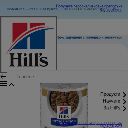
Получете персонализирана препоръка
Всички храни от Hill's за кучета | Hill's Pet
Hill's Prescription Diet On-Care Stew задушено с пилешко и зеленчуци
Къде да купя
Hill's Prescription Diet On-Care Stew задушено с пилешко и зеленчуци
Продукти
Научете
За Hill's
Получете персонализирана препоръка
Къде да купя