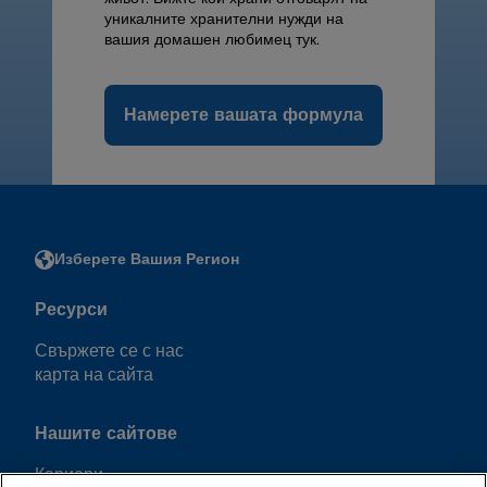
уникалните хранителни нужди на
вашия домашен любимец тук.
Намерете вашата формула
Изберете Вашия Регион
Ресурси
Свържете се с нас
карта на сайта
Нашите сайтове
Кариери