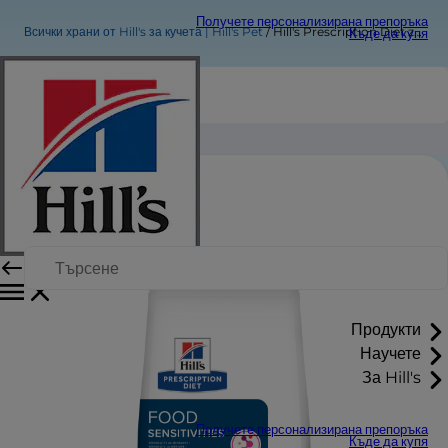
Получете персонализирана препоръка
Всички храни от Hill's за кучета | Hill's Pet
Hill's Prescription Diet z/d Mini
Къде да купя
Hill's Prescription Diet z/d Mini
Продукти
Научете
За Hill's
Получете персонализирана препоръка
Къде да купя