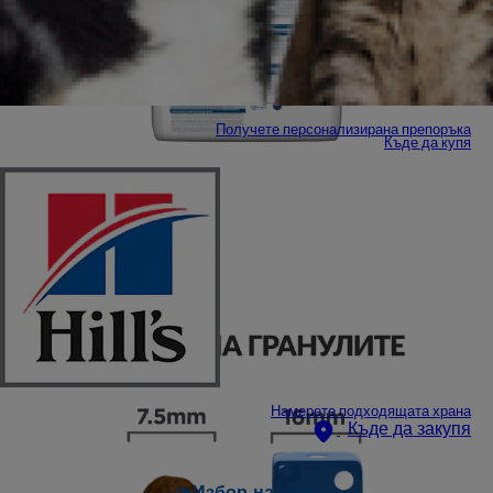
Получете персонализирана препоръка
Къде да купя
Намерете подходящата храна
Къде да закупя
Избор на език