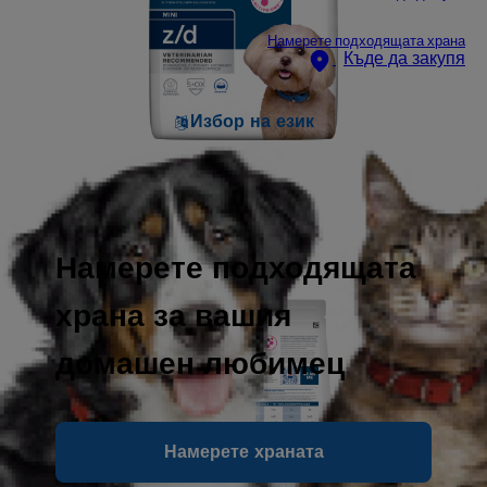
Намерете подходящата храна
Къде да закупя
Избор на език
Намерете подходящата
храна за вашия
домашен любимец
Намерете храната