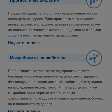
Прогностична биология
Науката ни казва, че биологията има значение, когато
става дума за здраве. Един пример за това е нашето
продължаващо изследване за това как храненето може
да повлияе на генната експресия на домашни любимци,
за да им помогне да живеят здравословно.
Научете повече
Микробиомът на любимеца
Пребиотиците са това, което подхранва чревните
бактерии - и може да повлияе на цялостното здраве и
благополучие на вашия домашен любимец. След години
на изследвания експертите от Hill’s са установили, че
микробиомът на червата засяга не само
храносмилателното здраве на вашия домашен любимец,
но и цялостното му здраве.
Научете повече