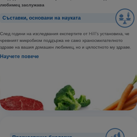
любимец заслужава
Съставки, основани на науката
След години на изследвания експертите от Hill’s установиха, че
чревният микробиом поддържа не само храносмилателното
здраве на вашия домашен любимец, но и цялостното му здраве.
Научете повече