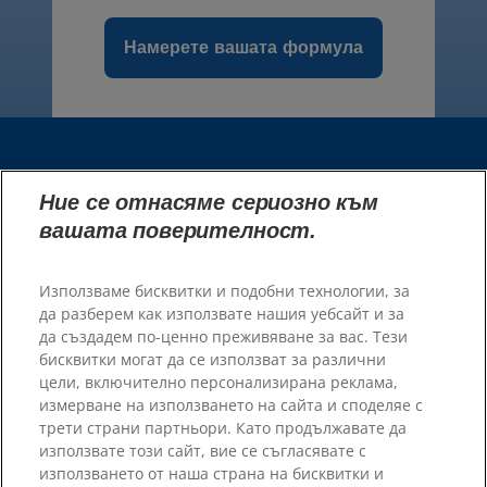
Намерете вашата формула
Изберете Вашия Регион
Ние се отнасяме сериозно към
вашата поверителност.
Ресурси
Свържете се с нас
Използваме бисквитки и подобни технологии, за
карта на сайта
да разберем как използвате нашия уебсайт и за
да създадем по-ценно преживяване за вас. Тези
бисквитки могат да се използват за различни
Нашите сайтове
цели, включително персонализирана реклама,
измерване на използването на сайта и споделяе с
Кариери
трети страни партньори. Като продължавате да
Пратньорски приюти
използвате този сайт, вие се съгласявате с
използването от наша страна на бисквитки и