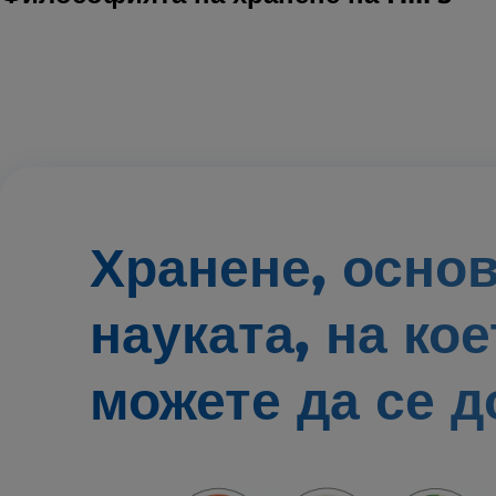
Хранене, осно
науката,
на кое
можете да се д