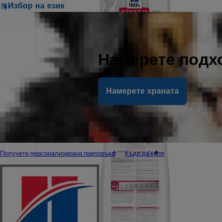
Избор на език
Намерете подх
Намерете храната
Получете персонализирана препоръка
Къде да купя