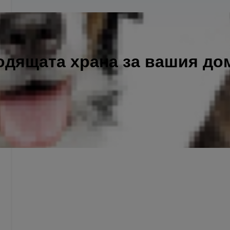
одящата храна за вашия д