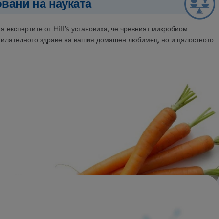
овани на науката
я експертите от Hill’s установиха, че чревният микробиом
илателното здраве на вашия домашен любимец, но и цялостното