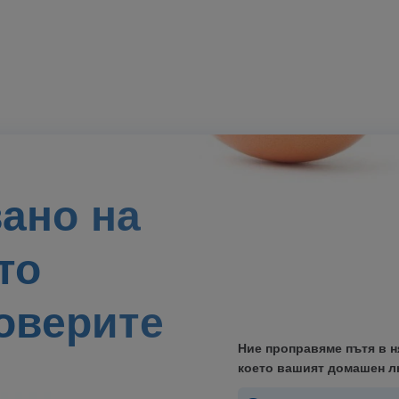
вано на
то
оверите
Ние проправяме пътя в н
което вашият домашен 