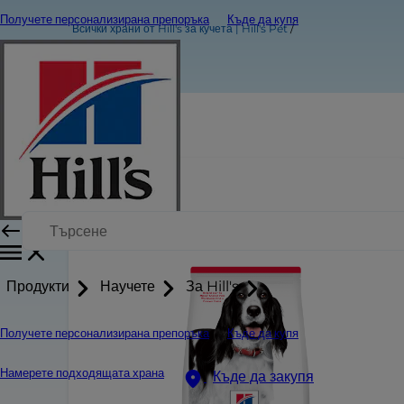
Получете персонализирана препоръка
Къде да купя
Всички храни от Hill's за кучета | Hill's Pet
Продукти
Научете
За Hill's
Получете персонализирана препоръка
Къде да купя
Намерете подходящата храна
Къде да закупя