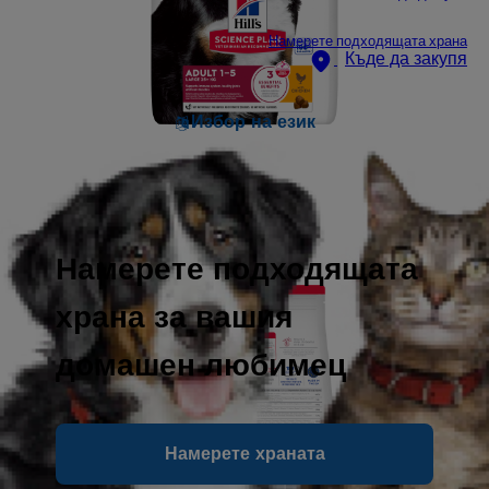
Намерете подходящата храна
Къде да закупя
Избор на език
Намерете подходящата
храна за вашия
домашен любимец
Намерете храната