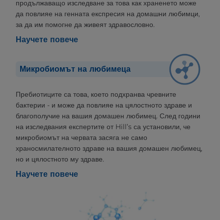
продължаващо изследване за това как храненето може
да повлияе на генната експресия на домашни любимци,
за да им помогне да живеят здравословно.
Научете повече
Микробиомът на любимеца
Пребиотиците са това, което подхранва чревните
бактерии - и може да повлияе на цялостното здраве и
благополучие на вашия домашен любимец. След години
на изследвания експертите от Hill’s са установили, че
микробиомът на червата засяга не само
храносмилателното здраве на вашия домашен любимец,
но и цялостното му здраве.
Научете повече