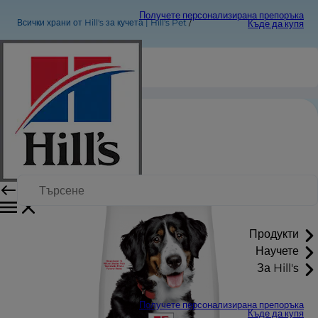
Получете персонализирана препоръка
Всички храни от Hill's за кучета | Hill's Pet
Къде да купя
Продукти
Научете
За Hill's
Получете персонализирана препоръка
Къде да купя