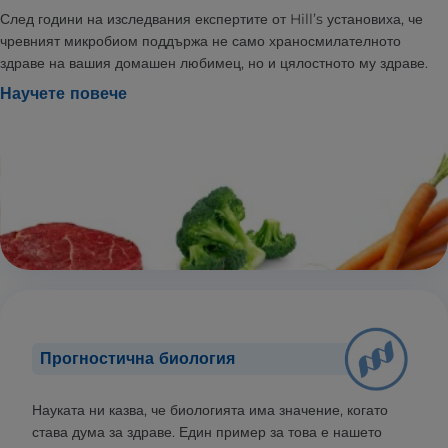
След години на изследвания експертите от Hill’s установиха, че
чревният микробиом поддържа не само храносмилателното
здраве на вашия домашен любимец, но и цялостното му здраве.
Научете повече
Прогностична биология
Науката ни казва, че биологията има значение, когато
става дума за здраве. Един пример за това е нашето