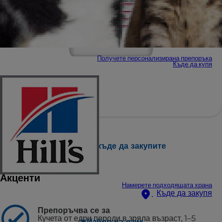
Получете персонализирана препоръка
Къде да купя
Намерете къде да закупите
Акценти
Намерете подходящата храна
Къде да закупя
Препоръчва се за
Кучета от едри породи в зряла възраст, 1–5
Избор на език