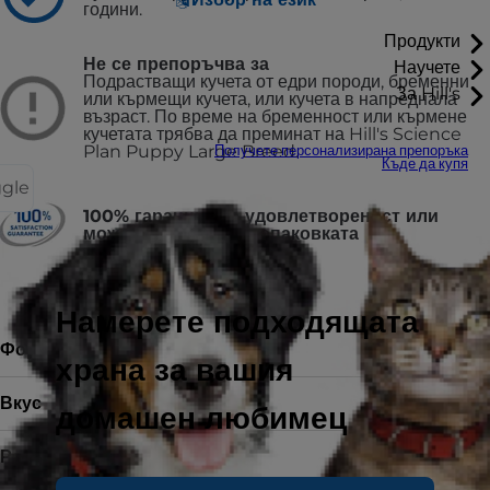
години.
Продукти
Не се препоръчва за
Научете
Подрастващи кучета от едри породи, бременни
За Hill's
или кърмещи кучета, или кучета в напреднала
възраст. По време на бременност или кърмене
кучетата трябва да преминат на Hill's Science
Plan Puppy Large Breed.
Получете персонализирана препоръка
Къде да купя
ggle
100% гаранция за удовлетвореност или
можете да върнете опаковката
Намерете подходящата
Форма на храната
Суха храна
храна за вашия
Вкус
домашен любимец
Размери
18 kg