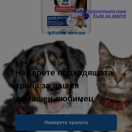
Намерете подходящата храна
Къде да закупя
Избор на език
Намерете подходящата
храна за вашия
домашен любимец
Намерете храната