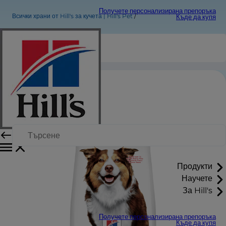
Получете персонализирана препоръка
Всички храни от Hill's за кучета | Hill's Pet
Къде да купя
Продукти
Научете
За Hill's
Получете персонализирана препоръка
Къде да купя