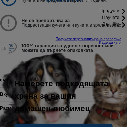
Кучета в напреднала възраст, 7+ години.
Продукти
Научете
Не се препоръчва за
За Hill's
Подрастващи кучета или кучета в зряла възраст (
Получете персонализирана препоръка
Къде да купя
100% гаранция за удовлетвореност или
ggle
можете да върнете опаковката
Форма на храната
Суха храна
Намерете подходящата
храна за вашия
Вкус
домашен любимец
Размери
2.5 kg