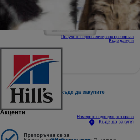
Получете персонализирана препоръка
Къде да купя
Намерете къде да закупите
Акценти
Намерете подходящата храна
Къде да закупя
Препоръчва се за
Избор на език