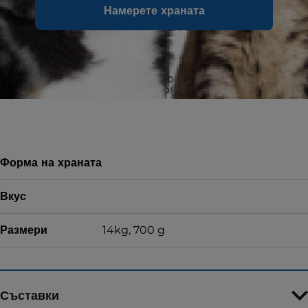
кучетата трябва да преминат на VET
Намерете храната
ESSENTIALS MULTI-BENEFIT за кученца (а не
VET ESSENTIALS MULTI-BENEFIT за кученца от
едри породи).
100% гаранция за удовлетвореност или
можете да върнете опаковката
Форма на храната
Вкус
Размери
14kg, 700 g
Съставки