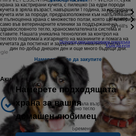
храна за кастрирани кучета, с пилешко (за едри породи
кучета в зряла възраст, навършили 1 година, за кастрирани
Продукти
кучета или за породи, предразположени към напълняване),
Научете
е пълноценна храна с множество ползи, която ще намерите
само във ветеринарните клиники за поддържане на
За Hill's
здравословното тегло, храносмилателната система и
ставите. Нашата уникална технология за контрол на
теглото подпомага изгарянето на мазнините и помага на
Получете персонализирана препоръка
кучетата да постигнат и задържат оптималното тегло.
Къде да купя
За един по-добър днешен ден и още много бъдещи дни.
ggle
Намерете къде да закупите
Акценти
Намерете подходящата
Препоръчва се за
храна за вашия
Кучета в зряла и напреднала възраст, навършили
1 година, за здравословно тегло
домашен любимец
Не се препоръчва за
Кученца под 1 година
Бременни или кърмещи
кучета. По време на бременност и кърмене