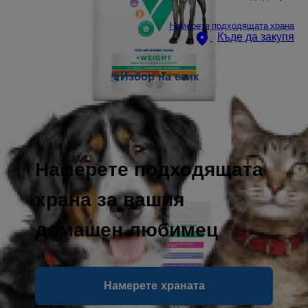
Намерете подходящата храна
Къде да закупя
Избор на език
Намерете подходящата
храна за вашия
домашен любимец
Намерете храната