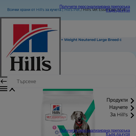
Получете персонализирана препоръка
Всички храни от Hill's за кучета | Hill's Pet
Hill's Vet Essentials Multi-Benefit + Weight Neutered Large Breed с пилешко
Къде да купя
Hill's Vet Essentials Multi-Benefit + Weight Neutered Large Breed с
пилешко
Продукти
Научете
За Hill's
Получете персонализирана препоръка
Къде да купя