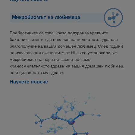
Микробиомът на любимеца
Пребиотиците са това, което подхранва чревните
бактерии - и може да повлияе на цялостното здраве и
благополучие на вашия домашен любимец. След години
на изследвания експертите от Hill’s са установили, че
микробиомът на червата засяга не само
храносмилателното здраве на вашия домашен любимец,
но и цялостното му здраве.
Научете повече