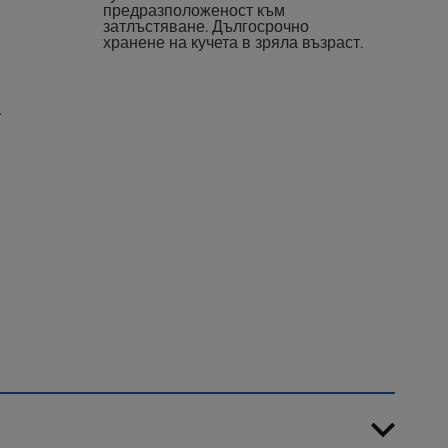
предразположеност към
затлъстяване.
Дългосрочно
хранене на кучета в зряла възраст.
а