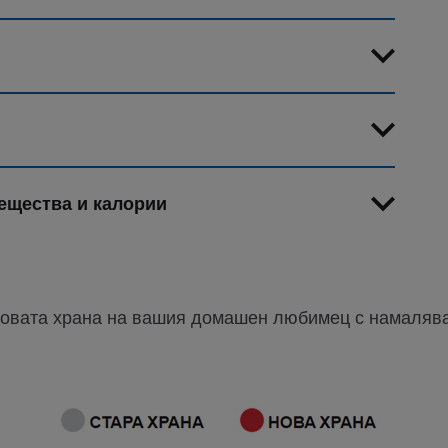
ещества и калории
новата храна на вашия домашен любимец с намалява