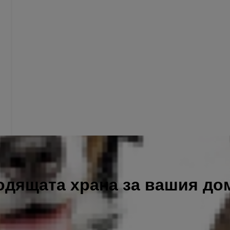
одящата храна за вашия д