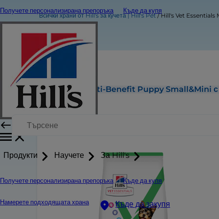
Получете персонализирана препоръка
Къде да купя
Всички храни от Hill's за кучета | Hill's Pet
Hill's Vet Essential
Hill's Vet Essentials Multi-Benefit Puppy Small&Mini 
Продукти
Научете
За Hill's
Получете персонализирана препоръка
Къде да купя
Намерете подходящата храна
Къде да закупя