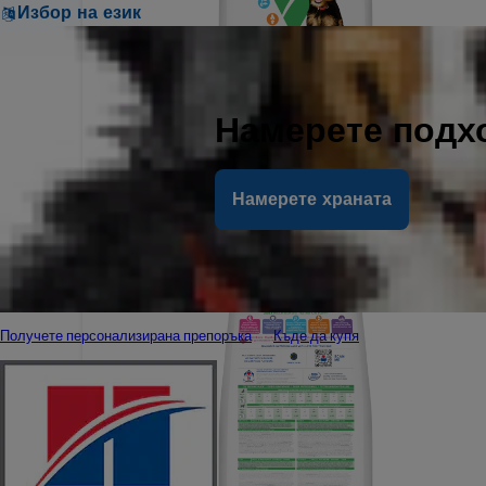
Избор на език
Намерете подх
Намерете храната
Получете персонализирана препоръка
Къде да купя