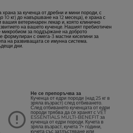
храна за кученца от дребни и мини породи, с
 10 кг) до навършване на 12 месеца), е храна с
и вашия ветеринарен лекар и, която клинично
азвитието на вашето кученце. Нашият пребиотичен
 микробиом за поддържане на доброто
 е формулиран с омега-3 мастни киселини за
епа на развиващата се имунна система.
ъдещи дни.
Не се препоръчва за
Кученца от едри породи (над 25 кг в
зряла възраст) след отбиването.
След отбиването кученцата от едри
породи трябва да се хранят с VET
ESSENTIALS MULTI-BENEFIT за
кученца от едри породи.
Кучета в
зряла възраст, кучета 7+ години,
а
кучета със затлъстяване или