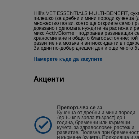
Hill's VET ESSENTIALS MULTI-BENEFIT, суха 
пилешко (за дребни и мини породи кученца (до
множество ползи, която ще откриете само пр
доказано подпомага нуждите на растежа и р
микс ActivBiome+ подхранва развиващия се
храносмилане и общото благосъстояние; той
развитие на мозъка и антиоксиданти в подкр
За един по-добър днешен ден и още много б
Намерете къде да закупите
Акценти
Препоръчва се за
Кученца от дребни и мини породи
(до 10 кг в зряла възраст) до 1
година, бременни или кърмещи
кучета, за здравословен растеж и
развитие. Полезна при бременност
и кърмене (кучета). Подходяща и з