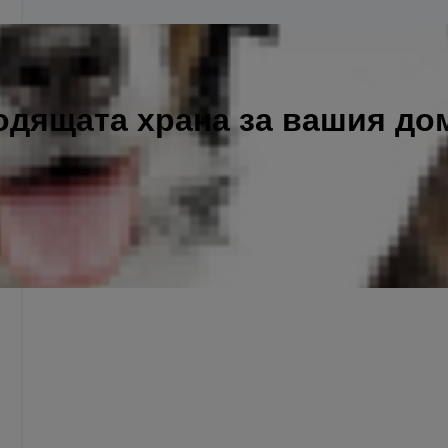
одящата храна за вашия д