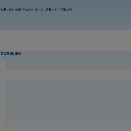
s Multi-Benefit Puppy Small&Mini с пилешко
с пилешко