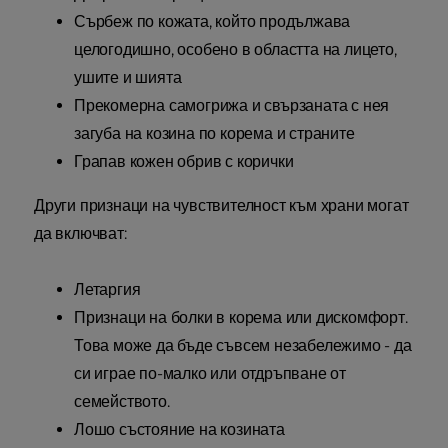
Сърбеж по кожата, който продължава
целогодишно, особено в областта на лицето,
ушите и шията
Прекомерна самогрижа и свързаната с нея
загуба на козина по корема и страните
Грапав кожен обрив с корички
Други признаци на чувствителност към храни могат
да включват:
Летаргия
Признаци на болки в корема или дискомфорт.
Това може да бъде съвсем незабележимо - да
си играе по-малко или отдръпване от
семейството.
Лошо състояние на козината