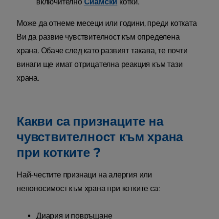
включително
Сиамски
котки.
Може да отнеме месеци или години, преди котката
Ви да развие чувствителност към определена
храна. Обаче след като развият такава, те почти
винаги ще имат отрицателна реакция към тази
храна.
Какви са признаците на
чувствителност към храна
при котките ?
Най-честите признаци на алергия или
непоносимост към храна при котките са:
Диария и повръщане