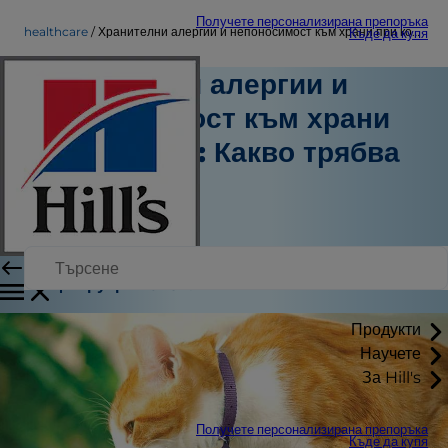
Получете персонализирана препоръка
healthcare
Хранителни алергии и непоносимост към храни при котките: Какво трябва да знаете
Къде да купя
Хранителни алергии и
непоносимост към храни
при котките: Какво трябва
да знаете
Здравеопазване
Персонален автор
|
17 февруари 2026 г.
Продукти
Научете
За Hill's
Получете персонализирана препоръка
Къде да купя