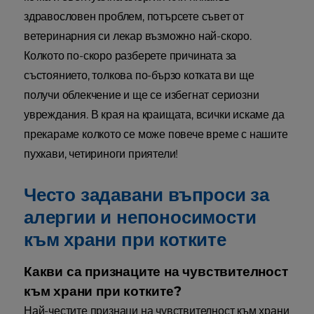
здравословен проблем, потърсете съвет от
ветеринарния си лекар възможно най-скоро.
Колкото по-скоро разберете причината за
състоянието, толкова по-бързо котката ви ще
получи облекчение и ще се избегнат сериозни
увреждания. В края на краищата, всички искаме да
прекараме колкото се може повече време с нашите
пухкави, четириноги приятели!
Често задавани въпроси за
алергии и непоносимости
към храни при котките
Какви са признаците на чувствителност
към храни при котките?
Най-честите признаци на чувствителност към храни