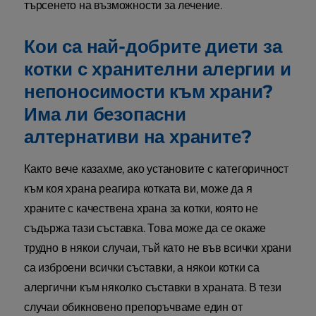
търсенето на възможности за лечение.
Кои са най-добрите диети за
котки с хранителни алергии и
непоносимости към храни?
Има ли безопасни
алтернативи на храните?
Както вече казахме, ако установите с категоричност
към коя храна реагира котката ви, може да я
храните с качествена храна за котки, която не
съдържа тази съставка. Това може да се окаже
трудно в някои случаи, тъй като не във всички храни
са изброени всички съставки, а някои котки са
алергични към няколко съставки в храната. В тези
случаи обикновено препоръчваме един от