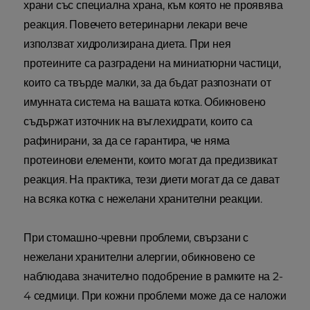
храни със специална храна, към която не проявява
реакция. Повечето ветеринарни лекари вече
използват хидролизирана диета. При нея
протеините са разградени на миниатюрни частици,
които са твърде малки, за да бъдат разпознати от
имунната система на вашата котка. Обикновено
съдържат източник на въглехидрати, които са
рафинирани, за да се гарантира, че няма
протеинови елементи, които могат да предизвикат
реакция. На практика, тези диети могат да се дават
на всяка котка с нежелани хранителни реакции.
При стомашно-чревни проблеми, свързани с
нежелани хранителни алергии, обикновено се
наблюдава значително подобрение в рамките на 2-
4 седмици. При кожни проблеми може да се наложи