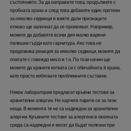
състоянието. За да направите това, продължете с
пробната храна и след това добавете един протеин
за няколко седмици и вижте дали признаците
отново ще започнат да се проявяват. Например,
можете да добавяте всеки ден малко варени
пилешки гърди като гарнитура. Ако това не
предизвика реакция за няколко седмици, можете да
опитате с говеждо месо и т.н. По този начин ще
можете да храните котката си с обичайната ѝ храна,
като просто избягвате проблемните съставки.
Някои лаборатории предлагат кръвни тестове за
хранителни алергии. Не харчете парите си за тези
неща. В момента те не са надеждни за хранителни
алергии. Кръвните тестове за алергени в околната
среда са надеждни и могат да бъдат полезни при