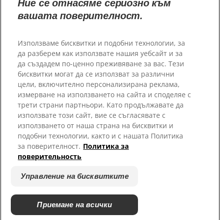
Ние се отнасяме сериозно към
вашата поверителност.
Използваме бисквитки и подобни технологии, за
да разберем как използвате нашия уебсайт и за
да създадем по-ценно преживяване за вас. Тези
бисквитки могат да се използват за различни
цели, включително персонализирана реклама,
Изберете Вашия Регион
измерване на използването на сайта и споделяе с
трети страни партньори. Като продължавате да
Ресурси
използвате този сайт, вие се съгласявате с
използването от наша страна на бисквитки и
Свържете се с нас
подобни технологии, както и с нашата Политика
карта на сайта
за поверителност.
Политика за
поверительность
Нашите сайтове
Управление на бисквитките
Кариери
Пратньорски приюти
Приемане на всички