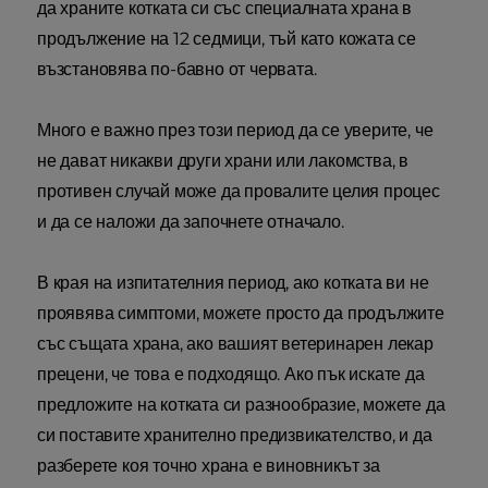
да храните котката си със специалната храна в
продължение на 12 седмици, тъй като кожата се
възстановява по-бавно от червата.
Много е важно през този период да се уверите, че
не дават никакви други храни или лакомства, в
противен случай може да провалите целия процес
и да се наложи да започнете отначало.
В края на изпитателния период, ако котката ви не
проявява симптоми, можете просто да продължите
със същата храна, ако вашият ветеринарен лекар
прецени, че това е подходящо. Ако пък искате да
предложите на котката си разнообразие, можете да
си поставите хранително предизвикателство, и да
разберете коя точно храна е виновникът за