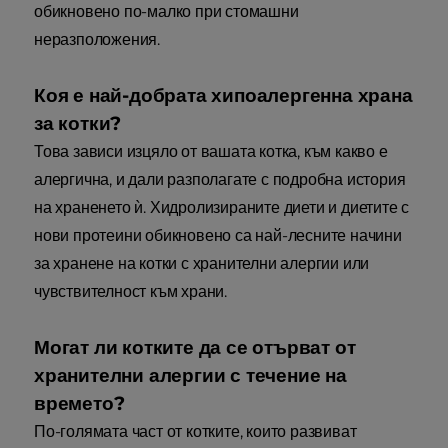
обикновено по-малко при стомашни
неразположения.
Коя е най-добрата хипоалергенна храна
за котки?
Това зависи изцяло от вашата котка, към какво е
алергична, и дали разполагате с подробна история
на храненето ѝ. Хидролизираните диети и диетите с
нови протеини обикновено са най-лесните начини
за хранене на котки с хранителни алергии или
чувствителност към храни.
Могат ли котките да се отърват от
хранителни алергии с течение на
времето?
По-голямата част от котките, които развиват