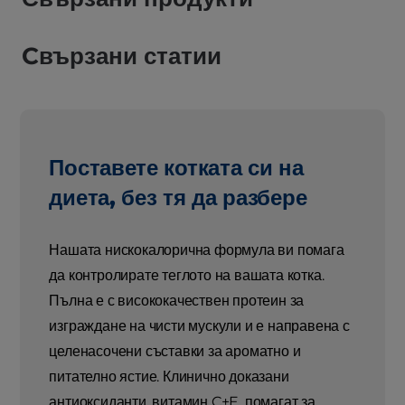
Cвързани статии
Поставете котката си на
диета, без тя да разбере
Нашата нискокалорична формула ви помага
да контролирате теглото на вашата котка.
Пълна е с висококачествен протеин за
изграждане на чисти мускули и е направена с
целенасочени съставки за ароматно и
питателно ястие. Клинично доказани
антиоксиданти, витамин C+E, помагат за