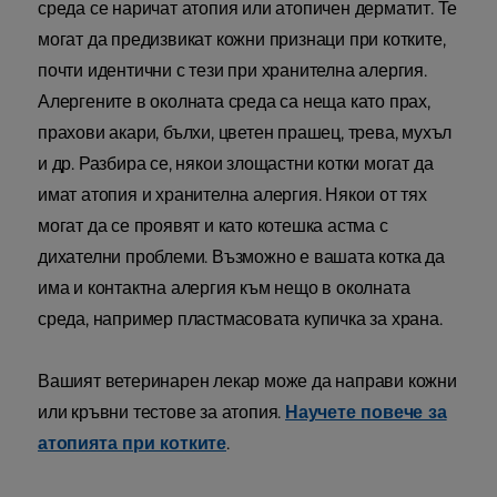
среда се наричат атопия или атопичен дерматит. Те
могат да предизвикат кожни признаци при котките,
почти идентични с тези при хранителна алергия.
Алергените в околната среда са неща като прах,
прахови акари, бълхи, цветен прашец, трева, мухъл
и др. Разбира се, някои злощастни котки могат да
имат атопия и хранителна алергия. Някои от тях
могат да се проявят и като котешка астма с
дихателни проблеми. Възможно е вашата котка да
има и контактна алергия към нещо в околната
среда, например пластмасовата купичка за храна.
Вашият ветеринарен лекар може да направи кожни
или кръвни тестове за атопия.
Научете повече за
атопията при котките
.