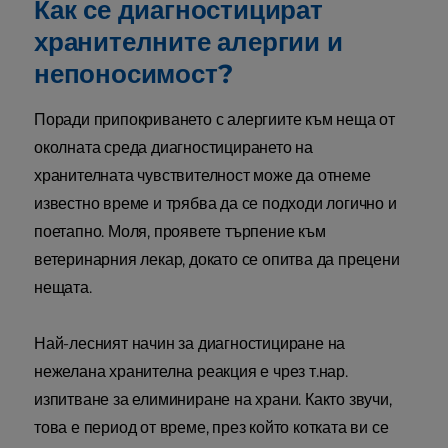
Как се диагностицират
хранителните алергии и
непоносимост?
Поради припокриването с алергиите към неща от
околната среда диагностицирането на
хранителната чувствителност може да отнеме
известно време и трябва да се подходи логично и
поетапно. Моля, проявете търпение към
ветеринарния лекар, докато се опитва да прецени
нещата.
Най-лесният начин за диагностициране на
нежелана хранителна реакция е чрез т.нар.
изпитване за елиминиране на храни. Както звучи,
това е период от време, през който котката ви се