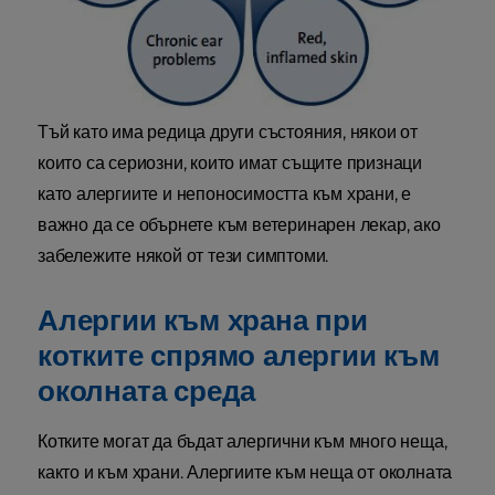
Тъй като има редица други състояния, някои от
които са сериозни, които имат същите признаци
като алергиите и непоносимостта към храни, е
важно да се обърнете към ветеринарен лекар, ако
забележите някой от тези симптоми.
Алергии към храна при
котките спрямо алергии към
околната среда
Котките могат да бъдат алергични към много неща,
както и към храни. Алергиите към неща от околната