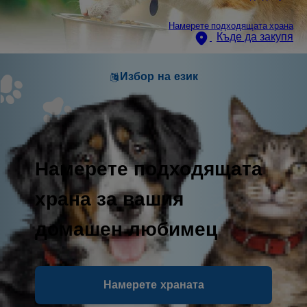
Намерете подходящата храна
Къде да закупя
Избор на език
Намерете подходящата
храна за вашия
домашен любимец
Намерете храната