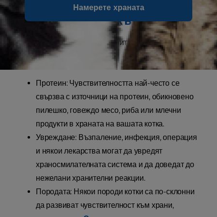
хранителните алергии или
Намерете храната
непоносимости към храна?
Най-честите причини за хранителна чувствителност
при котките включват:
Протеин: Чувствителността най-често се
свързва с източници на протеин, обикновено
пилешко, говеждо месо, риба или млечни
продукти в храната на вашата котка.
Увреждане: Възпаление, инфекция, операция
и някои лекарства могат да увредят
храносмилателната система и да доведат до
нежелани хранителни реакции.
Породата: Някои породи котки са по-склонни
да развиват чувствителност към храни,