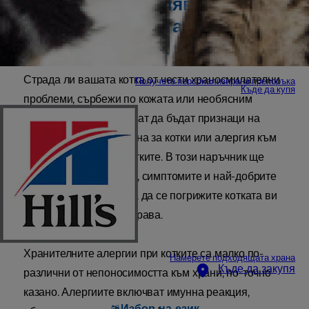
Какво представлява
чувствителността или
непоносимостта към храна?
Страда ли вашата котка от чести храносмилателни
Получете персонализирана препоръка
Къде да купя
проблеми, сърбежи по кожата или необясним
дискомфорт? Това могат да бъдат признаци на
непоносимост към храна за котки или алергия към
храна срещана при котките. В този наръчник ще
разгледаме причините, симптомите и най-добрите
хранителни режими, за да се погрижите котката ви
да бъде щастлива и здрава.
Хранителните алергии при котките са малко по-
Намерете подходящата храна
Къде да закупя
различни от непоносимостта към храни, по-точно
казано. Алергиите включват имунна реакция,
Избор на език