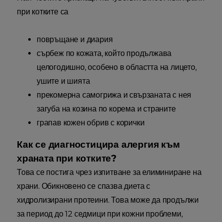
при котките са
повръщане и диария
сърбеж по кожата, който продължава
целогодишно, особено в областта на лицето,
ушите и шията
прекомерна самогрижа и свързаната с нея
загуба на козина по корема и страните
грапав кожен обрив с корички
Как се диагностицира алергия към
храната при котките?
Това се постига чрез изпитване за елиминиране на
храни. Обикновено се спазва диета с
хидролизирани протеини. Това може да продължи
за период до 12 седмици при кожни проблеми,