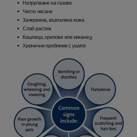
Натрупване на газове
Често чесане
Зачервена, възпалена кожа
Слаб растеж
Кашлица, хрипове или киханеg
Хронични проблеми с ушите