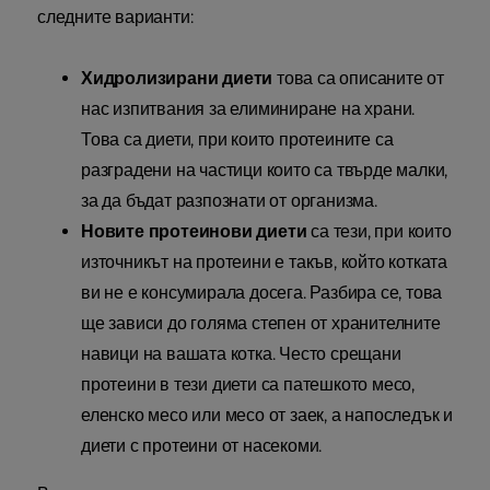
следните варианти:
Хидролизирани диети
това са описаните от
нас изпитвания за елиминиране на храни.
Това са диети, при които протеините са
разградени на частици които са твърде малки,
за да бъдат разпознати от организма.
Новите протеинови диети
са тези, при които
източникът на протеини е такъв, който котката
ви не е консумирала досега. Разбира се, това
ще зависи до голяма степен от хранителните
навици на вашата котка. Често срещани
протеини в тези диети са патешкото месо,
еленско месо или месо от заек, а напоследък и
диети с протеини от насекоми.