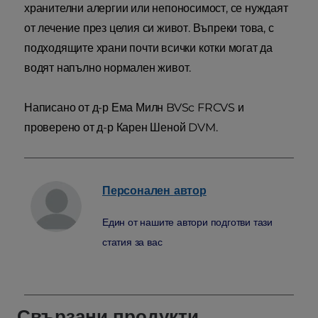
хранителни алергии или непоносимост, се нуждаят
от лечение през целия си живот. Въпреки това, с
подходящите храни почти всички котки могат да
водят напълно нормален живот.
Написано от д-р Ема Милн BVSc FRCVS и
проверено от д-р Карен Шеной DVM.
Персонален
автор
Един от нашите автори подготви тази
статия за вас
Свързани продукти