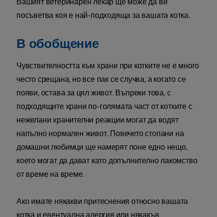
Вашият ветеринарен лекар ще може да ви
посъветва коя е най-подходяща за вашата котка.
В обобщение
Чувствителността към храни при котките не е много
често срещана, но все пак се случва, а когато се
появи, остава за цял живот. Въпреки това, с
подходящите храни по-голямата част от котките с
нежелани хранителни реакции могат да водят
напълно нормален живот. Повечето стопани на
домашни любимци ще намерят поне едно нещо,
което могат да дават като допълнително лакомство
от време на време.
Ако имате някакви притеснения относно вашата
котка и евентуална алергия или някакъв