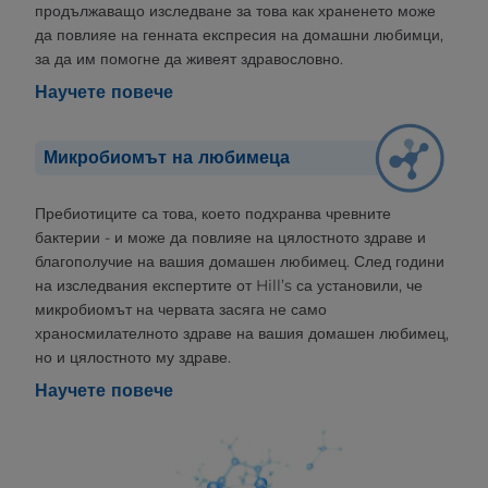
продължаващо изследване за това как храненето може
да повлияе на генната експресия на домашни любимци,
за да им помогне да живеят здравословно.
Научете повече
Микробиомът на любимеца
Пребиотиците са това, което подхранва чревните
бактерии - и може да повлияе на цялостното здраве и
благополучие на вашия домашен любимец. След години
на изследвания експертите от Hill’s са установили, че
микробиомът на червата засяга не само
храносмилателното здраве на вашия домашен любимец,
но и цялостното му здраве.
Научете повече