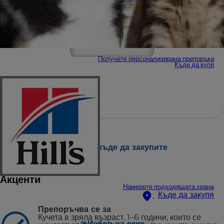
Получете персонализирана препоръка
Къде да купя
Намерете къде да закупите
Акценти
Намерете подходящата храна
Къде да закупя
Препоръчва се за
Кучета в зряла възраст, 1–6 години, които се
Избор на език