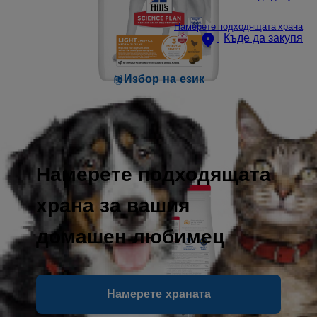
Намерете подходящата храна
Къде да закупя
Избор на език
Намерете подходящата
храна за вашия
домашен любимец
Намерете храната