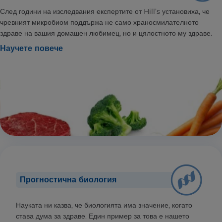
След години на изследвания експертите от Hill’s установиха, че
чревният микробиом поддържа не само храносмилателното
здраве на вашия домашен любимец, но и цялостното му здраве.
Научете повече
Прогностична биология
Науката ни казва, че биологията има значение, когато
става дума за здраве. Един пример за това е нашето