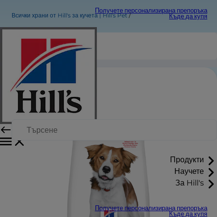
Получете персонализирана препоръка
Всички храни от Hill's за кучета | Hill's Pet
Къде да купя
Продукти
Научете
За Hill's
Получете персонализирана препоръка
Къде да купя