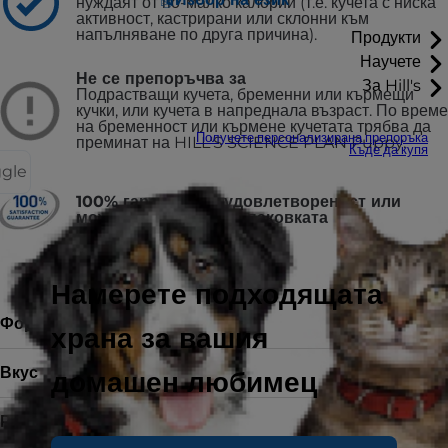
нуждаят от по-малко калории (т.е. кучета с ниска
активност, кастрирани или склонни към
напълняване по друга причина).
Продукти
Научете
Не се препоръчва за
За Hill's
Подрастващи кучета, бременни или кърмещи
кучки, или кучета в напреднала възраст. По време
на бременност или кърмене кучетата трябва да
Получете персонализирана препоръка
преминат на HILL'S SCIENCE PLAN Puppy.
Къде да купя
ggle
100% гаранция за удовлетвореност или
можете да върнете опаковката
Намерете подходящата
Форма на храната
Суха храна
храна за вашия
Вкус
домашен любимец
Размери
2.5 kg