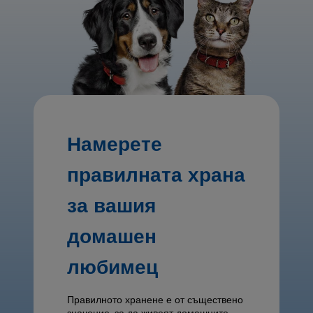
Намерете
правилната храна
за вашия
домашен
любимец
Правилното хранене е от съществено