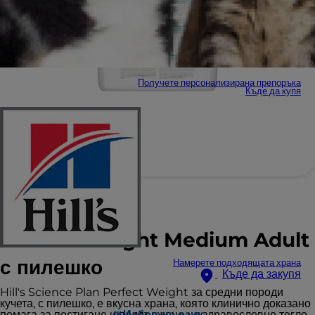
Получете персонализирана препоръка
Къде да купя
Hill's Science Plan
Perfect Weight Medium Adult
с пилешко
Намерете подходящата храна
Къде да закупя
Hill's Science Plan Perfect Weight за средни породи
кучета, с пилешко, е вкусна храна, която клинично доказано
помага за постигане и поддържане на здравословно тегло.
Избор на език