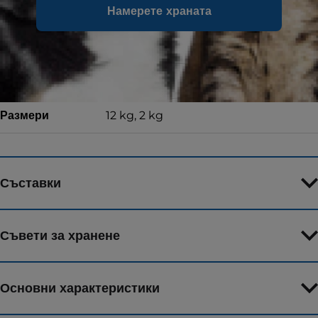
Намерете храната
Форма на храната
Суха храна
Вкус
с пилешко
Размери
12 kg, 2 kg
Съставки
Съвети за хранене
Основни характеристики