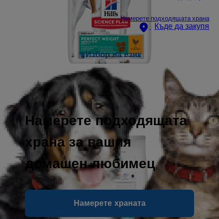
Намерете подходящата храна
Къде да закупя
Избор на език
Намерете подходящата
храна за вашия
домашен любимец
Намерете храната