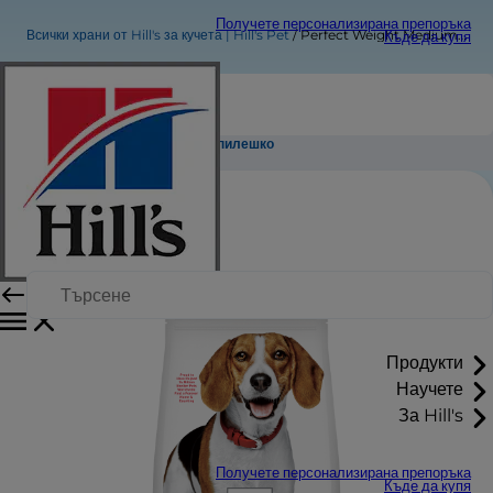
Получете персонализирана препоръка
Всички храни от Hill's за кучета | Hill's Pet
Perfect Weight Medium Adult с пилешко
Къде да купя
Perfect Weight Medium Adult с пилешко
Продукти
Научете
За Hill's
Получете персонализирана препоръка
Къде да купя