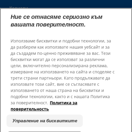
Кариери
Пратньорски приюти
Ние се отнасяме сериозно към
вашата поверителност.
Използваме бисквитки и подобни технологии, за
да разберем как използвате нашия уебсайт и за
да създадем по-ценно преживяване за вас. Тези
бисквитки могат да се използват за различни
цели, включително персонализирана реклама,
измерване на използването на сайта и споделяе с
трети страни партньори. Като продължавате да
© 2025 Hill's Pet Nutrition, Inc.
използвате този сайт, вие се съгласявате с
Всички права запазени.
използването от наша страна на бисквитки и
подобни технологии, както и с нашата Политика
Условия за ползване
Правно Изявление
за поверителност.
Политика за
Правна и Политика за
Управление на бисквитките
поверительность
Поверителност
Относно Нашите Реклами
Управление на бисквитките