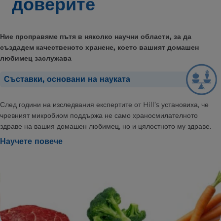
доверите
Ние проправяме пътя в няколко научни области, за да
създадем качественото хранене, което вашият домашен
любимец заслужава
Съставки, основани на науката
След години на изследвания експертите от Hill’s установиха, че
чревният микробиом поддържа не само храносмилателното
здраве на вашия домашен любимец, но и цялостното му здраве.
Научете повече