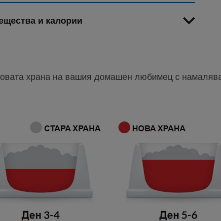
ещества и калории
новата храна на вашия домашен любимец с намалява