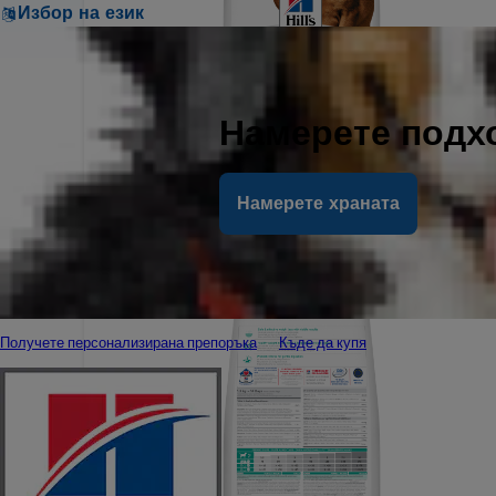
Избор на език
Намерете подх
Намерете храната
Получете персонализирана препоръка
Къде да купя