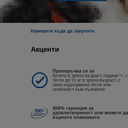
Hill's Science Plan Perfect Weight за израс
храна, която клинично доказано помага за п
Намерете къде да закупите
Акценти
Препоръчва се за
Кучета в зряла възраст, години 1+, с
тегло до 10 кг в зряла възраст, с
леко наднормено тегло или
склонност към пълнеене
100% гаранция за
удовлетвореност или можете д
върнете опаковката