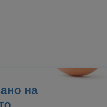
вано на
то