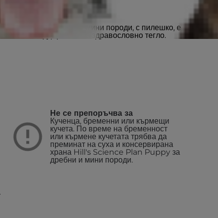
нали кучета от дребни и мини породи, с пилешко, е
остигане и поддържане на здравословно тегло.
Не се препоръчва за
Кученца, бременни или кърмещи
кучета. По време на бременност
или кърмене кучетата трябва да
преминат на суха и консервирана
храна Hill's Science Plan Puppy за
дребни и мини породи.
а