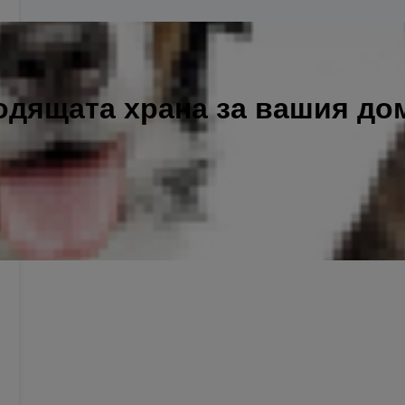
одящата храна за вашия д