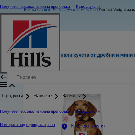
Получете персонализирана препоръка
Къде да купя
Всички храни от Hill's за кучета | Hill's Pet
Perfect Weight за и
Perfect Weight за израснали кучета от дребни и мини
Продукти
Научете
За Hill's
Получете персонализирана препоръка
Къде да купя
Намерете подходящата храна
Къде да закупя