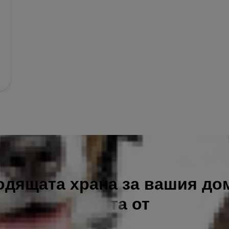
одящата храна за вашия д
зраснали кучета от
ди