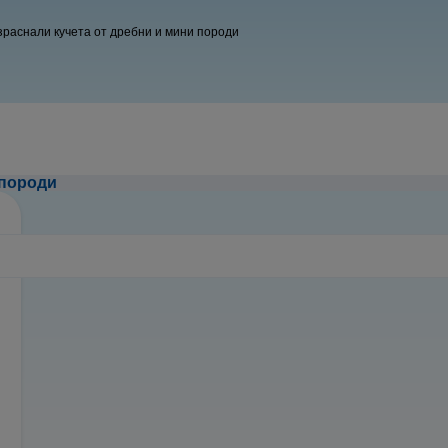
зраснали кучета от дребни и мини породи
 породи