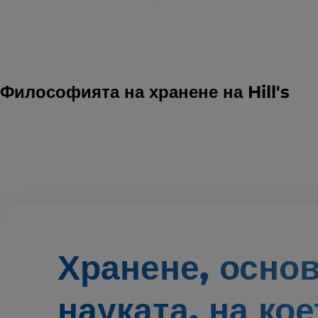
Философията на хранене на Hill's
Хранене, осно
науката,
на кое