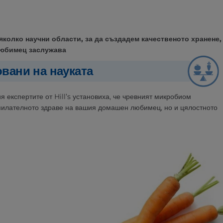
яколко научни области, за да създадем качественото хранене,
любимец заслужава
овани на науката
я експертите от Hill’s установиха, че чревният микробиом
илателното здраве на вашия домашен любимец, но и цялостното