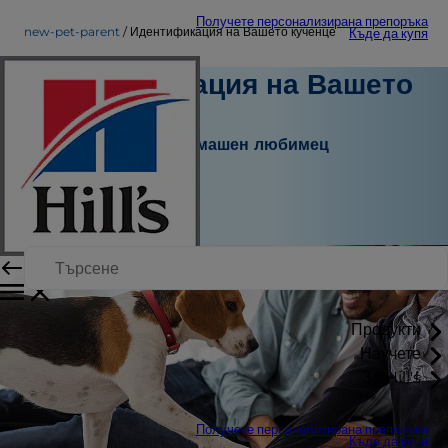
Получете персонализирана препоръка
new-pet-parent
Идентификация на Вашето кученце
Къде да купя
Идентификация на Вашето
кученце
Нов стопанин на домашен любимец
Персонален автор
|
Септември 21, 2015
Продукти
Научете
За Hill's
Получете персонализирана препоръка
Къде да купя