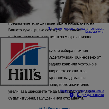
Както споменахме, законът изисква Вашето кученце
да има поставен микрочип и да притежава паспорт.
Има обаче други стъпки, които можете да
предприемете, за да гарантирате намирането на
Получете персонализирана препоръка
Вашето кученце, ако се изгуби. За повече
Къде да купя
информация вижте статията за микрочипиране.
Някои собственици на кучета избират техния
домашен любимец да бъде татуиран, обикновено от
вътрешната страна на задния крак или ухото, но в
днешно време микрочипирането се счита за
ефективен начин за свързване на домашни
любимци с техните стопани, което значително
Намерете подходящата храна
увеличава шансовете те да бъдат върнати, ако
Къде да закупя
бъдат изгубени, заблудени или откраднати.
Избор на език