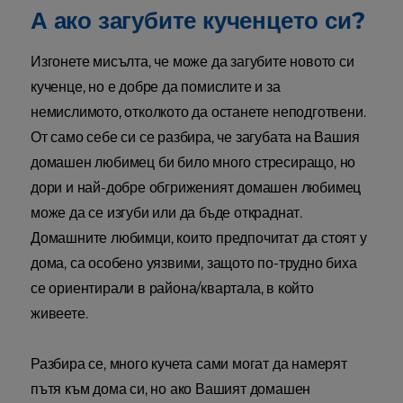
А ако загубите кученцето си?
Изгонете мисълта, че може да загубите новото си
кученце, но е добре да помислите и за
немислимото, отколкото да останете неподготвени.
От само себе си се разбира, че загубата на Вашия
домашен любимец би било много стресиращо, но
дори и най-добре обгриженият домашен любимец
може да се изгуби или да бъде откраднат.
Домашните любимци, които предпочитат да стоят у
дома, са особено уязвими, защото по-трудно биха
се ориентирали в района/квартала, в който
живеете.
Разбира се, много кучета сами могат да намерят
пътя към дома си, но ако Вашият домашен