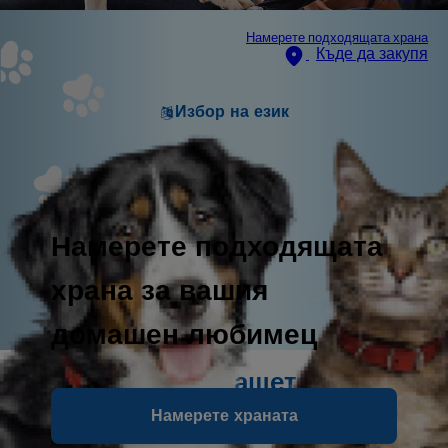
Намерете подходящата храна
Къде да закупя
Избор на език
Намерете подходящата
храна за вашия
домашен любимец
Паспортът на Вашето
кученце
Намерете храната