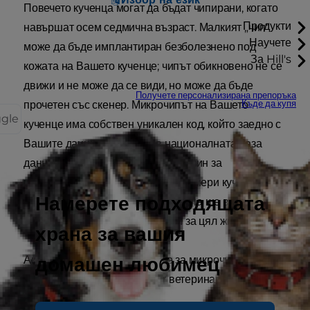
Повечето кученца могат да бъдат чипирани, когато
Продукти
навършат осем седмична възраст. Малкият „чип“
Научете
може да бъде имплантиран безболезнено под
За Hill's
кожата на Вашето кученце; чипът обикновено не се
движи и не може да се види, но може да бъде
Получете персонализирана препоръка
Къде да купя
прочетен със скенер. Микрочипът на Вашето
ggle
кученце има собствен уникален код, който заедно с
Вашите данни се поставя в националната база
данни. Тази схема е надежден начин за
идентификация, където и да се намери куче.
Намерете подходящата
Еднократно плащане на микрочипа ще вкара
Вашето кученце в базата данни за цял живот.
храна за вашия
домашен любимец
Ако искате да научите повече за микрочипирането,
можете да попитате Вашият ветеринарен лекар.