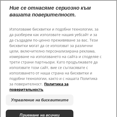
Нашите сайтове
Ние се отнасяме сериозно към
вашата поверителност.
Кариери
Пратньорски приюти
Използваме бисквитки и подобни технологии, за
да разберем как използвате нашия уебсайт и за
да създадем по-ценно преживяване за вас. Тези
бисквитки могат да се използват за различни
цели, включително персонализирана реклама,
измерване на използването на сайта и споделяе с
трети страни партньори. Като продължавате да
използвате този сайт, вие се съгласявате с
използването от наша страна на бисквитки и
подобни технологии, както и с нашата Политика
© 2025 Hill's Pet Nutrition, Inc.
за поверителност.
Политика за
Всички права запазени.
поверительность
Условия за ползване
Правно Изявление
Управление на бисквитките
Правна и Политика за
Управление на бисквитките
Поверителност
Относно Нашите Реклами
Приемане на всички