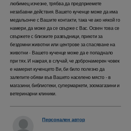
любимец изчезне, трябва да предприемете
незабавни действия. Вашето кученце може да има
медальонче с Вашите контакти, така че ако някой го
намери, да може да се свърже с Вас. Освен това се
свържете с близките развъдници, приюти за
бездомни животни или центрове за спасяване на
животни - Вашето кученце може да е попаднало
при тях. И накрая, в случай, че добронамерен човек
е намерил кученцето Ви, би било полезно да
залепите обяви във Вашето населено място - в
магазини, библиотеки, супермаркети, зоомагазини и
ветеринарни клиники.
Персонален
автор