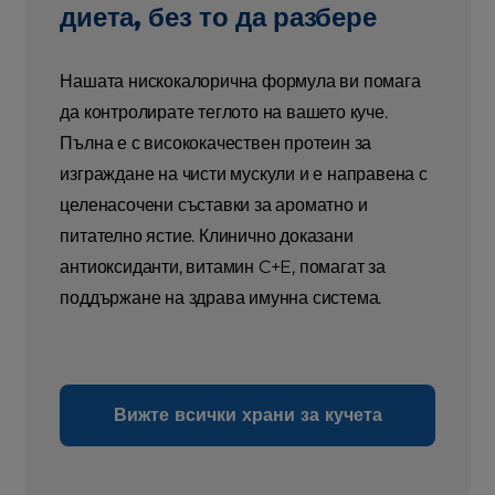
диета, без то да разбере
Нашата нискокалорична формула ви помага
да контролирате теглото на вашето куче.
Пълна е с висококачествен протеин за
изграждане на чисти мускули и е направена с
целенасочени съставки за ароматно и
питателно ястие. Клинично доказани
антиоксиданти, витамин C+E, помагат за
поддържане на здрава имунна система.
Вижте всички храни за кучета