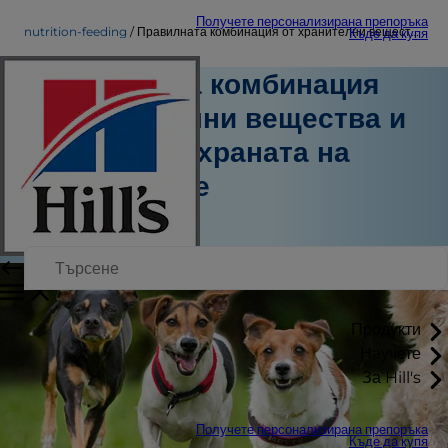
Получете персонализирана препоръка
nutrition-feeding
Правилната комбинация от хранителни вещества и съставки в храната на Вашето куче
Къде да купя
Правилната комбинация
от хранителни вещества и
съставки в храната на
Вашето куче
Хранене
Персонален автор
Продукти
Научете
За Hill's
Получете персонализирана препоръка
Къде да купя