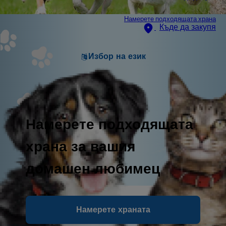
Намерете подходящата храна
Къде да закупя
Избор на език
Намерете подходящата
храна за вашия
домашен любимец
Намерете храната