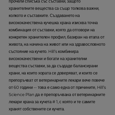
прочели списъка със съставки, защото
хранителните вещества са също толкова важни,
колкото и съставките. Създаването на
висококачествена кучешка храна изисква точна
комбинация от съставки, която да отговори на
конкретен хранителен профил, базиран на етапа от
живота, на начина на живот или на здравословното
състояние на кучето. Hill’s комбинира
висококачествени и богати на хранителни
вещества съставки, за да създаде балансирани
храни, на които хората се доверяват, и които се
препоръчват от ветеринарните лекари вече повече
от 60 години -- това е само една от причините, Hill’s
Science Plan да е препоръчвана от ветеринарните
лекари храна за кучета # 1, с която и те самите
хранят собствените си кучета.