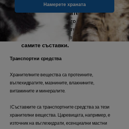
прочели списъка със съставки,
Намерете храната
защото подходящите количества от
отмерените с най-голяма
прецизност хранителни вещества,
са също толкова важни, колкото и
самите съставки.
Транспортни средства
Хранителните вещества са протеините,
въглехидратите, мазнините, влакнините,
витамините и минералите.
IСъставките са транспортните средства за тези
хранителни вещества. Царевицата, например, е
източник на въглехидрати, есенциални мастни