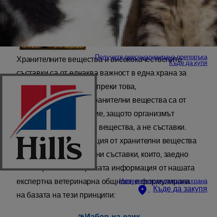
Получете персонализирана препоръка
Хранителните вещества и висококачествените
Къде да купя
съставки са от еднаква важност в една храна за
домашни любимци. Въпреки това,
висококачествените хранителни вещества са от
жизненоважно значение, защото организмът
абсорбира хранителни вещества, а не съставки.
Оптималната комбинация от хранителни вещества
е резултат от качествени съставки, които, заедно
със старателно събраната информация от нашата
експертна ветеринарна общност, е формулирана
Намерете подходящата храна
Къде да закупя
на базата на тези принципи:
Избор на език