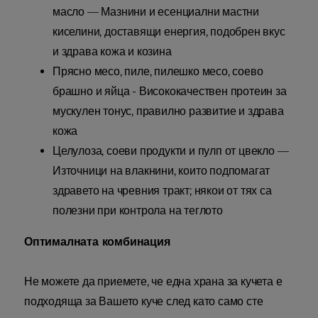
масло — Мазнини и есенциални мастни
киселини, доставящи енергия, подобрен вкус
и здрава кожа и козина
Прясно месо, пиле, пилешко месо, соево
брашно и яйца - Висококачествен протеин за
мускулен тонус, правилно развитие и здрава
кожа
Целулоза, соеви продукти и пулп от цвекло —
Източници на влакнини, които подпомагат
здравето на чревния тракт; някои от тях са
полезни при контрола на теглото
Оптималната комбинация
Не можете да приемете, че една храна за кучета е
подходяща за Вашето куче след като само сте