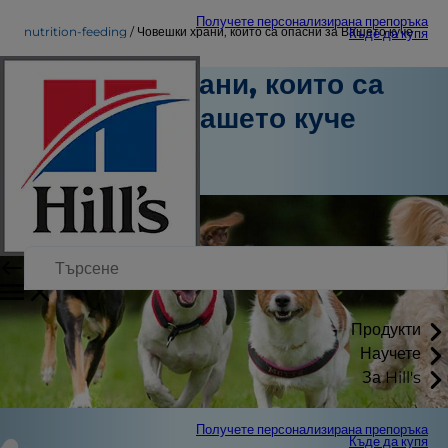
Получете персонализирана препоръка
nutrition-feeding
Човешки храни, които са опасни за Вашето куче
Къде да купя
Човешки храни, които са
опасни за Вашето куче
Хранене
Персонален автор
Продукти
Научете
За Hill's
Получете персонализирана препоръка
Къде да купя