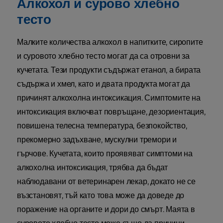
Алкохол и сурово хлебно
тесто
Малките количества алкохол в напитките, сиропите
и суровото хлебно тесто могат да са отровни за
кучетата. Тези продукти съдържат етанол, а бирата
съдържа и хмел, като и двата продукта могат да
причинят алкохолна интоксикация. Симптомите на
интоксикация включват повръщане, дезориентация,
повишена телесна температура, безпокойство,
прекомерно задъхване, мускулни тремори и
гърчове. Кучетата, които проявяват симптоми на
алкохолна интоксикация, трябва да бъдат
наблюдавани от ветеринарен лекар, докато не се
възстановят, тъй като това може да доведе до
поражение на органите и дори до смърт. Маята в