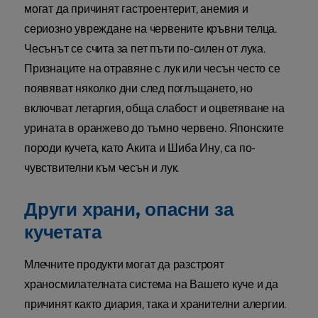
могат да причинят гастроентерит, анемия и
сериозно увреждане на червените кръвни телца.
Чесънът се счита за пет пъти по-силен от лука.
Признаците на отравяне с лук или чесън често се
появяват няколко дни след поглъщането, но
включват летаргия, обща слабост и оцветяване на
урината в оранжево до тъмно червено. Японските
породи кучета, като Акита и Шиба Ину, са по-
чувствителни към чесън и лук.
Други храни, опасни за
кучетата
Млечните продукти могат да разстроят
храносмилателната система на Вашето куче и да
причинят както диария, така и хранителни алергии.