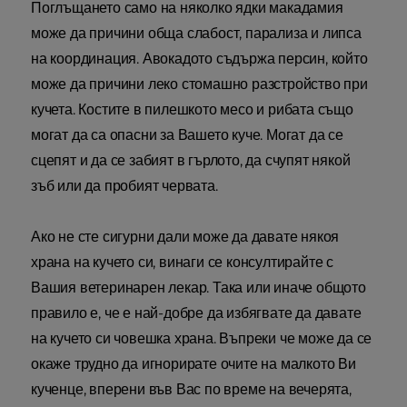
Поглъщането само на няколко ядки макадамия
може да причини обща слабост, парализа и липса
на координация. Авокадото съдържа персин, който
може да причини леко стомашно разстройство при
кучета. Костите в пилешкото месо и рибата също
могат да са опасни за Вашето куче. Могат да се
сцепят и да се забият в гърлото, да счупят някой
зъб или да пробият червата.
Ако не сте сигурни дали може да давате някоя
храна на кучето си, винаги се консултирайте с
Вашия ветеринарен лекар. Така или иначе общото
правило е, че е най-добре да избягвате да давате
на кучето си човешка храна. Въпреки че може да се
окаже трудно да игнорирате очите на малкото Ви
кученце, вперени във Вас по време на вечерята,