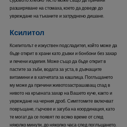
суровото хлебно тесто може също да причини
разширяване на стомаха, което да доведе до
увреждане на тъканите и затруднено дишане.
Ксилитол
Ксилитолът е изкуствен подсладител, който може да
бъде открит в храни като дъвки и бонбони без захар
и печени изделия. Може също да бъде открит в
пастите за зъби, водата за уста, в дъвчащите
витамини и в хапчетата за кашлица. Поглъщането
му може да причини животозастрашаващ спад в
нивото на кръвната захар на Вашето куче, както и
увреждане на черния дроб. Симптомите включват
повръщане, гърчове и загуба на координация, като
те могат да се появят по всяко време от след
няколко минути, до няколко часа след поглъщането.