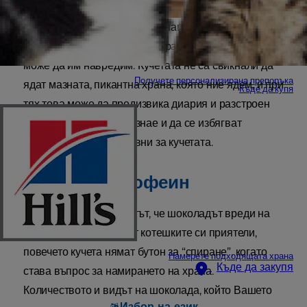
Считаме кучетата за част от нашето семейство, но
като ги храним със същата храна, която ние ядем,
може да им навредим. Кучетата не са свикнали да
Получете персонализирана препоръка
ядат мазната, пикантна храна, която ние ядем, и при
Къде да купя
тях това може да предизвика диария и разстроен
стомах. Важно е да се знае и да се избягват
храните, които са отровни за кучетата.
Шоколад и кофеин
Добре известен е фактът, че шоколадът вреди на
кучетата. За разлика от котешките си приятели,
повечето кучета нямат бутон за “спиране”, когато
Намерете подходящата храна
Къде да закупя
става въпрос за намирането на храна.
Количеството и видът на шоколада, който Вашето
Избор на език