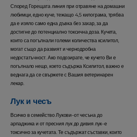
Според Горещата линия при отравяне на домашни
любимци, едно куче, тежащо 4,5 килограма, трябва
да е изяло само една дъвка без захар, за да
достигне до потенциално токсична доза. Кучета,
които са погълнали големи количества ксилитол,
могат също да развият и чернодробна
недостатъчност. Ако подозирате, че кучето Ви е
погълнало нещо, което съдържа Ксилитол, важно е
веднага да се свържете с Вашия ветеринарен
лекар.
Лук и чесъ
Всичко в семейство Лукови–от чесъна до
арпаджика и от пресния лук до дивия лук–е
токсично за кучетата. Те съдържат съставки, които