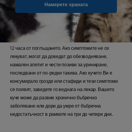
Намерете храната
Докато гроздето и стафидите не са вредни за някои
кучета, те се свързват с бъбречната недостатъчност
при други. Просто казано, не си струва рискът да
разберете! Повръщане, летаргия и диария са
симптомите, които могат да се появят в рамките на
12 часа от поглъщането. Ако симптомите не се
лекуват, могат да доведат до обезводняване,
намален апетит и чести позиви за уриниране,
последвани от по-редки такива. Ако кучето Ви е
консумирало грозде или стафиди и тези симптоми
се появят, заведете го веднага на лекар. Вашето
куче може да развие хронично бъбречно
заболяване или дори да умре от бъбречна
недостатъчност в рамките на три до четири дни..