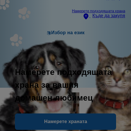
Намерете подходящата храна
Къде да закупя
Избор на език
Намерете подходящата
храна за вашия
домашен любимец
Намерете храната