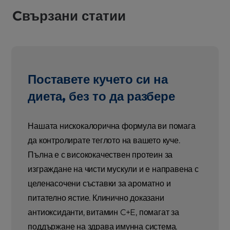
Cвързани статии
Поставете кучето си на
диета, без то да разбере
Нашата нискокалорична формула ви помага
да контролирате теглото на вашето куче.
Пълна е с висококачествен протеин за
изграждане на чисти мускули и е направена с
целенасочени съставки за ароматно и
питателно ястие. Клинично доказани
антиоксиданти, витамин C+E, помагат за
поддържане на здрава имунна система.