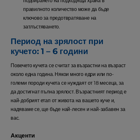
подбирането на подходяща храна в
правилното количество може да бъде
ключово за предотвратяване на
затлъстяването.
Период на зрялост при
кучето: 1 – 6 години
Повечето кучета се считат за възрастни на възраст
около една година. Някои много едри или по-
големи породи кучета се нуждаят от 18 месеца, за
да достигнат пълна зрялост. Възрастният период е
най-добрият етап от живота на вашето куче и,
надяваме се, ще бъде най-лесен и най-забавен за
вас.
Акценти