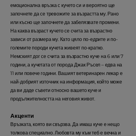
емоционална връзка с кучето си и вероятно ще
започнете да се тревожите за възрастта му. Рано
или късно ще започнете да забелязвате промени.
На каква възраст кучето се счита за възрастно
зависи от размера му. Като цяло по-едрите и по-
големите породи кучета живеят по-кратко.
Немският дог се счита за възрастно куче на 6 или 7
години, а кучетата от порода Джак Ръсел – едва на
11 или повече години. Вашият ветеринарен лекар е
най-добрият източник на информация, който може
да ви даде съвети относно вашето куче и
продължителността на неговия живот.
Акценти
Връзката, която ви свързва. Да имаш куче е нещо
толкова специално. Любовта му към теб е вечна и