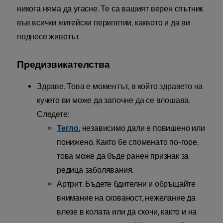
никога няма да угасне. Те са вашият верен спътник
във всички житейски перипетии, каквото и да ви
поднесе животът.
Предизвикателства
Здраве. Това е моментът, в който здравето на
кучето ви може да започне да се влошава.
Следете:
Тегло
, независимо дали е повишено или
понижено. Както бе споменато по-горе,
това може да бъде ранен признак за
редица заболявания.
Артрит. Бъдете бдителни и обръщайте
внимание на скованост, нежелание да
влезе в колата или да скочи, както и на