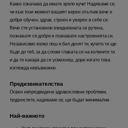
Какво означава да имате зряло куче! Надяваме се,
че към този момент вашият верен спътник вече е
добре обучен, здрав, строен и уверен в себе си.
Вече сте установили ежедневната си рутина,
познавате се добре и познавате настроенията си.
Независимо колко лош е бил денят ти, кучето ти ще
бъде до теб, за да сложи главата си на коленете ти
и да те накара да се усмихнеш, дори когато това
изглежда невъзможно.
Предизвикателства
Освен непредвидени здравословни проблеми,
трудностите, надяваме се, ще бъдат минимални.
Най-важното