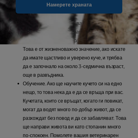
Намерете храната
бързо, ако сте търпеливи, мили и
последователни.
Социализация и привикване. По този начин
вашето кученце се научава да се справя със
света и да общува с хората и другите животни.
Това е от жизненоважно значение, ако искате
да имате щастливо и уверено куче, и трябва
да е започнало на около 3-седмична възраст,
още в развъдника.
Обучение. Ако ще научите кучето си на едно
нещо, то това нека да е да се връща при вас.
Кучетата, които се връщат, когато ги повикат,
могат да водят много по-добър живот, да се
разхождат без повод и да се забавляват. Това
ще направи живота ви като стопанин много
по-спокоен. Помолете вашия ветеринарен