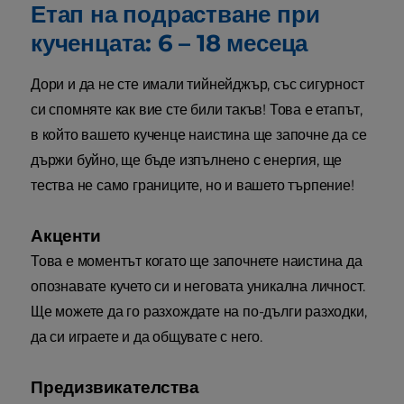
Етап на подрастване при
кученцата: 6 – 18 месеца
Дори и да не сте имали тийнейджър, със сигурност
си спомняте как вие сте били такъв! Това е етапът,
в който вашето кученце наистина ще започне да се
държи буйно, ще бъде изпълнено с енергия, ще
тества не само границите, но и вашето търпение!
Акценти
Това е моментът когато ще започнете наистина да
опознавате кучето си и неговата уникална личност.
Ще можете да го разхождате на по-дълги разходки,
да си играете и да общувате с него.
Предизвикателства