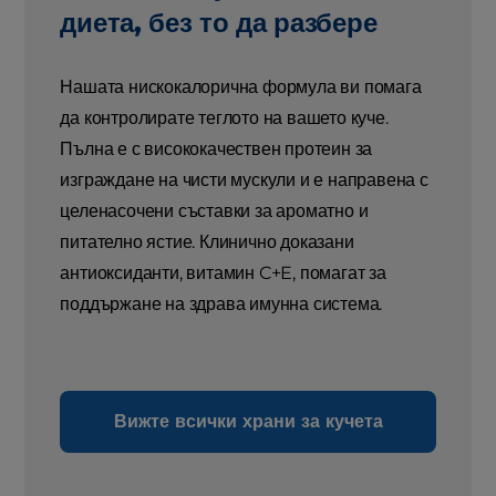
диета, без то да разбере
Нашата нискокалорична формула ви помага
да контролирате теглото на вашето куче.
Пълна е с висококачествен протеин за
изграждане на чисти мускули и е направена с
целенасочени съставки за ароматно и
питателно ястие. Клинично доказани
антиоксиданти, витамин C+E, помагат за
поддържане на здрава имунна система.
Вижте всички храни за кучета