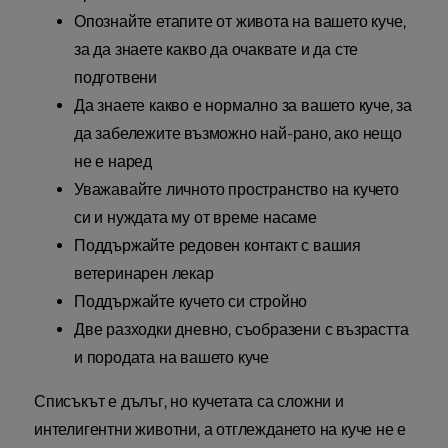
Опознайте етапите от живота на вашето куче,
за да знаете какво да очаквате и да сте
подготвени
Да знаете какво е нормално за вашето куче, за
да забележите възможно най-рано, ако нещо
не е наред
Уважавайте личното пространство на кучето
си и нуждата му от време насаме
Поддържайте редовен контакт с вашия
ветеринарен лекар
Поддържайте кучето си стройно
Две разходки дневно, съобразени с възрастта
и породата на вашето куче
Списъкът е дълъг, но кучетата са сложни и
интелигентни животни, а отглеждането на куче не е