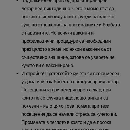
Задължителен преглед при ветеринарен
лекар веднъж годишно. Сега е моментът да
обсъдите индивидуалните нужди на вашето
куче по отношение на ваксинациите и борбата
с паразитите. Не всички ваксини и
профилактични процедури са необходими
през цялото време, но някои ваксини са от
съществено значение, затова се уверете, че
кучето ви е ваксинирано.
И стройно! Претегляйте кучето си всеки месец
у дома или в кабинета на ветеринарния лекар.
Посещенията при ветеринарен лекар, при
които не се случва нищо лошо, винаги са
полезни – като цяло това помага при тези
посещения да се намали стреса за кучето ви.
Промяната в теглото в която и да е посока