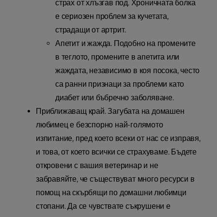
страх от хлъзгав под. Хроничната болка
е сериозен проблем за кучетата,
страдащи от артрит.
Апетит и жажда. Подобно на промените
в теглото, промените в апетита или
жаждата, независимо в коя посока, често
са ранни признаци за проблеми като
диабет или бъбречно заболяване.
Приближаващ край. Загубата на домашен
любимец е безспорно най-голямото
изпитание, пред което всеки от нас се изправя,
и това, от което всички се страхуваме. Бъдете
откровени с вашия ветеринар и не
забравяйте, че съществуват много ресурси в
помощ на скърбящи по домашни любимци
стопани. Да се чувствате съкрушени е