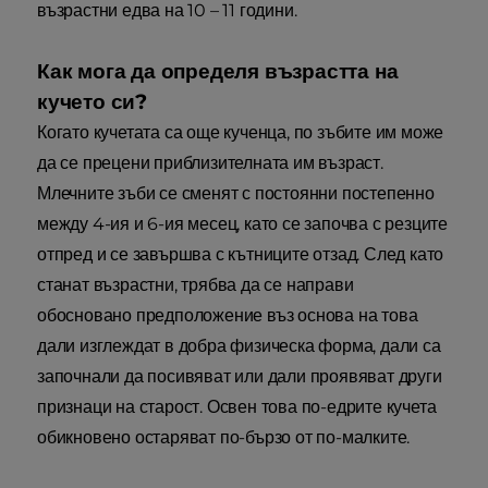
възрастни едва на 10 – 11 години.
Как мога да определя възрастта на
кучето си?
Когато кучетата са още кученца, по зъбите им може
да се прецени приблизителната им възраст.
Млечните зъби се сменят с постоянни постепенно
между 4-ия и 6-ия месец, като се започва с резците
отпред и се завършва с кътниците отзад. След като
станат възрастни, трябва да се направи
обосновано предположение въз основа на това
дали изглеждат в добра физическа форма, дали са
започнали да посивяват или дали проявяват други
признаци на старост. Освен това по-едрите кучета
обикновено остаряват по-бързо от по-малките.