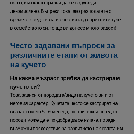
нещо, към което трябва да се подхожда
лекомислено. Въпреки това, ако разполагате с
времето, средствата и енергията да приютите куче
в семейството си, то ще ви донесе много радост!
Често задавани въпроси за
различните етапи от живота
на кучето
На каква възраст трябва да кастрирам
кучето си?
Това зависи от породата/вида на кучето ви и от
неговия характер. Кучетата често се кастрират на
възраст около 5 –6 месеца, но при някои по-едри
породи може да е по-добре да се изчака, поради
възможни последствия за развитието на скелета им.