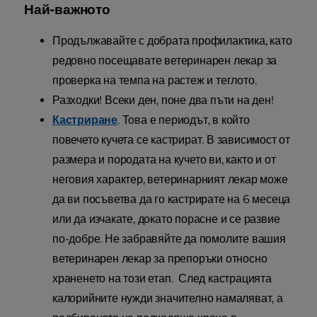
Най-важното
Продължавайте с добрата профилактика, като
редовно посещавате ветеринарен лекар за
проверка на темпа на растеж и теглото.
Разходки! Всеки ден, поне два пъти на ден!
Кастриране
. Това е периодът, в който
повечето кучета се кастрират. В зависимост от
размера и породата на кучето ви, както и от
неговия характер, ветеринарният лекар може
да ви посъветва да го кастрирате на 6 месеца
или да изчакате, докато порасне и се развие
по-добре. Не забравяйте да помолите вашия
ветеринарен лекар за препоръки относно
храненето на този етап. След кастрацията
калорийните нужди значително намаляват, а