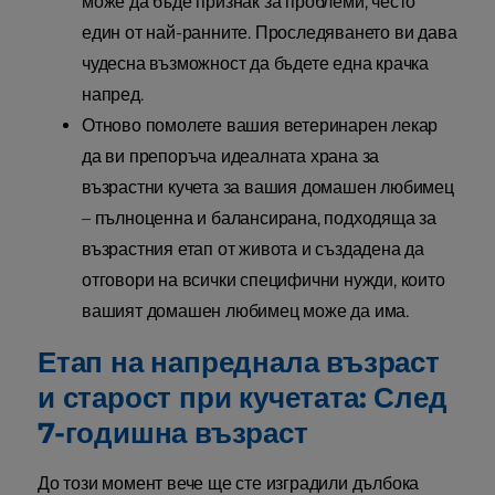
може да бъде признак за проблеми, често
един от най-ранните. Проследяването ви дава
чудесна възможност да бъдете една крачка
напред.
Отново помолете вашия ветеринарен лекар
да ви препоръча идеалната храна за
възрастни кучета за вашия домашен любимец
– пълноценна и балансирана, подходяща за
възрастния етап от живота и създадена да
отговори на всички специфични нужди, които
вашият домашен любимец може да има.
Етап на напреднала възраст
и старост при кучетата: След
7-годишна възраст
До този момент вече ще сте изградили дълбока