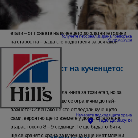
живота им е много полезно, за да се подготвите за
предизвикателствата, с които може да се сблъскате.
В тази статия ще ви разведем през всички тези
етапи – от появата на кученцето до златните години
Получете персонализирана препоръка
Къде да купя
на старостта – за да сте подготвени за всякакви
ситуации.
Ранна възраст на кученцето:
0 – 6 месеца
Можем да напишем цяла книга за този етап, но за
целите на тази статия ще се ограничим до най-
важното! Освен ако не сте отгледали кученцето
Намерете подходящата храна
сами, вероятно ще го вземете у дома, когато е на
Къде да закупя
възраст около 8 – 9 седмици. Те ще бъдат отбити,
ще се хранят с храна за кученца и ще имат млечни
Избор на език