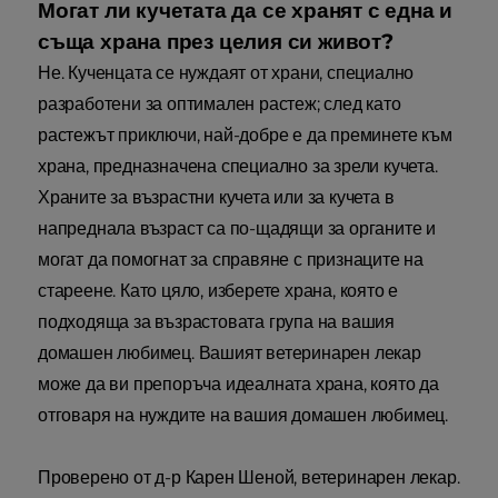
Могат ли кучетата да се хранят с една и
съща храна през целия си живот?
Не. Кученцата се нуждаят от храни, специално
разработени за оптимален растеж; след като
растежът приключи, най-добре е да преминете към
храна, предназначена специално за зрели кучета.
Храните за възрастни кучета или за кучета в
напреднала възраст са по-щадящи за органите и
могат да помогнат за справяне с признаците на
стареене. Като цяло, изберете храна, която е
подходяща за възрастовата група на вашия
домашен любимец. Вашият ветеринарен лекар
може да ви препоръча идеалната храна, която да
отговаря на нуждите на вашия домашен любимец.
Проверено от д-р Карен Шеной, ветеринарен лекар.