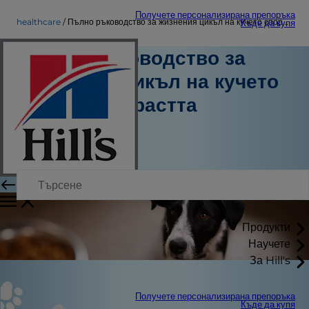
Получете персонализирана препоръка
healthcare
Пълно ръководство за жизнения цикъл на кучето според възрастта
Къде да купя
Пълно ръководство за
жизнения цикъл на кучето
според възрастта
Healthcare
Персонален автор
|
25 март 2026 г.
Продукти
Научете
За Hill's
Получете персонализирана препоръка
Къде да купя