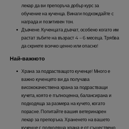
лекар да ви препоръча добър курс за
обучение на кученца. Винаги подхождайте с
награда и позитивен тон.
Дъвчене. Кученцата дъвчат, особено когато им
растат зъбите на възраст 4 – 6 месеца. Трябва
да скриете всичко ценно или опасно!
Най-важното
Храна за подрастващото кученце! Много е
важно кученцето ви да получава
висококачествена храна за подрастващи
кучета, която е пълноценна, балансирана и
подходяща за размера на кучето, когато
порасне. Попитайте вашия ветеринарен
лекар за препоръка. Храненето на вашето
кученце с подходяща храна е от съществено