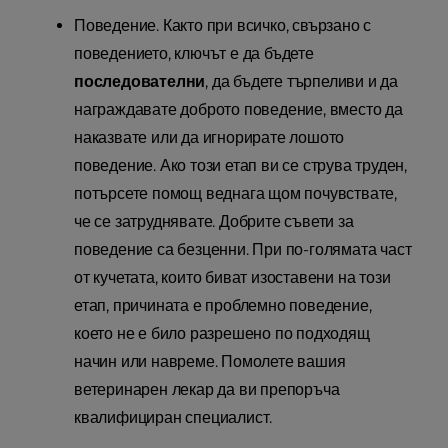
Поведение. Както при всичко, свързано с
поведението, ключът е да бъдете
последователни
, да бъдете търпеливи и да
награждавате доброто поведение, вместо да
наказвате или да игнорирате лошото
поведение. Ако този етап ви се струва труден,
потърсете помощ веднага щом почувствате,
че се затруднявате. Добрите съвети за
поведение са безценни. При по-голямата част
от кучетата, които биват изоставени на този
етап, причината е проблемно поведение,
което не е било разрешено по подходящ
начин или навреме. Помолете вашия
ветеринарен лекар да ви препоръча
квалифициран специалист.