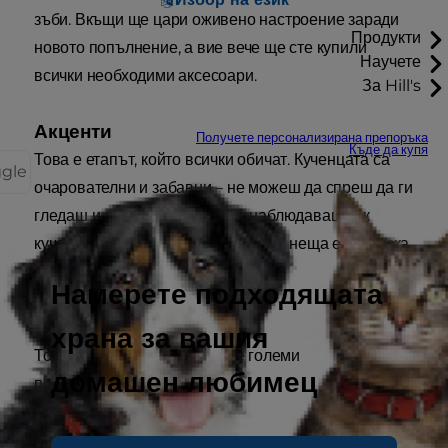
зъби. Вкъщи ще цари оживено настроение заради
Продукти
новото попълнение, а вие вече ще сте купили
Научете
всички необходими аксесоари.
За Hill's
Акценти
Получете персонализирана препоръка
Къде да купя
Това е етапът, който всички обичат. Кученцата са
ggle
очарователни и забавни – не можеш да спреш да ги
гледаш и да се усмихваш. Да наблюдаваш как
кученцето ти расте и научава нови неща е истинска
радост.
Намерете подходящата
Предизвикателства
храна за вашия
Това също е етап, който крие големи
домашен любимец
предизвикателства!
Обучение у дома. Повечето кучета се научават