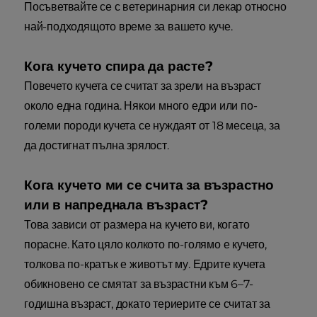
Посъветвайте се с ветеринарния си лекар относно
най-подходящото време за вашето куче.
Кога кучето спира да расте?
Повечето кучета се считат за зрели на възраст
около една година. Някои много едри или по-
големи породи кучета се нуждаят от 18 месеца, за
да достигнат пълна зрялост.
Кога кучето ми се счита за възрастно
или в напреднала възраст?
Това зависи от размера на кучето ви, когато
порасне. Като цяло колкото по-голямо е кучето,
толкова по-кратък е животът му. Едрите кучета
обикновено се смятат за възрастни към 6–7-
годишна възраст, докато териерите се считат за