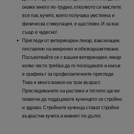
окаже много по-трудно, отколкото си мислите;
все пак, кучето, което получава умствена и
физическа стимулация, е щастливо. И за вас
също е чудесно!
Прегледи от ветеринарен лекар, ваксинации,
поставяне на микрочип и обезпаразитяване.
Посъветвайте се с вашия ветеринарен лекар
колко често трябва да го посещавате и какъв
е графикът за профилактичните прегледи.
Това е много важно на тази възраст.
Проследяването на растежа и теглото ще ви
помогне да поддържате кученцето си стройно
и здраво. Стройните кученца стават стройни
възрастни кучета и живеят по-дълго.