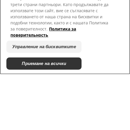
трети страни партньори. Като продължавате да
Ресурси
използвате този сайт, вие се съгласявате с
използването от наша страна на бисквитки и
Свържете се с нас
подобни технологии, както и с нашата Политика
карта на сайта
за поверителност.
Политика за
поверительность
Нашите сайтове
Управление на бисквитките
Кариери
Пратньорски приюти
Приемане на всички
© 2025 Hill's Pet Nutrition, Inc.
Всички права запазени.