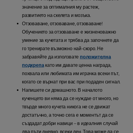
значение за оптималния му растеж,
развитието на скелета и мозъка.
Отзоваване, отзоваване, отзоваване!
Обучението за отзоваване е жизненоважно
умение за кучетата и трябва да започнете да
го тренирате възможно най-скоро. Не
забравяйте да използвате
положителна
подкрепа
като им давате ценна награда,
похвала или любимата им играчка всеки път,
когато се върнат при вас при подаден сигнал.
Напишете си домашното. В началото
кученцето ви няма да се нуждае от много, но
твърде много кучета никога не се движат
достатъчно, а точно сега е моментът да се
създадат добри навици – в идеалния случай
два пъти дневно, всеки ден. Това може да се