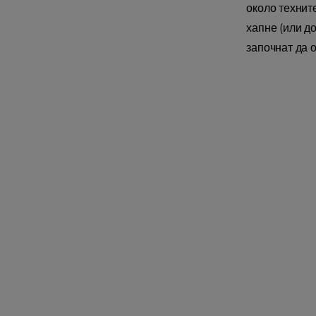
около техните
хапне (или до
започнат да о