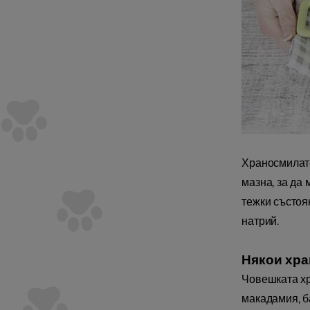
Храносмилате
мазна, за да
тежки състоя
натрий.
Някои хран
Човешката хр
макадамия, ба