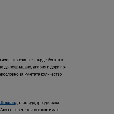
 човешка храна е твърде богата и
де до повръщане, диария и дори по-
авословно за кучетата количество
Шоколад
, стафиди, грозде, ядки
 Ако не знаете точно какво има в