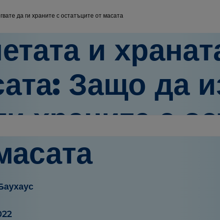
гвате да ги храните с остатъците от масата
етата и хранат
ата: Защо да и
ги храните с о
масата
Баухаус
022