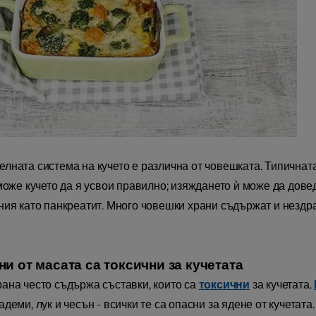
лната система на кучето е различна от човешката. Типичната
 може кучето да я усвои правилно; изяждането ѝ може да дове
ния като панкреатит. Много човешки храни съдържат и нездр
и от масата са токсични за кучетата
ана често съдържа съставки, които са
токсични
за кучетата.
деми, лук и чесън - всички те са опасни за ядене от кучетата.