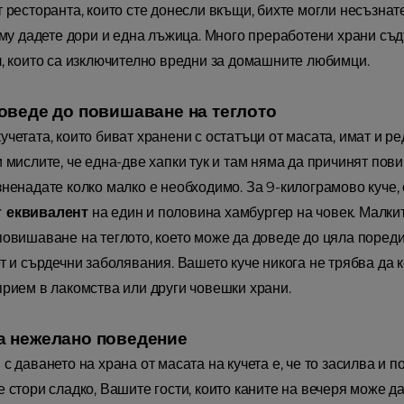
т ресторанта, които сте донесли вкъщи, бихте могли несъзна
о му дадете дори и една лъжица. Много преработени храни съ
л, които са изключително вредни за домашните любимци.
оведе до повишаване на теглото
учетата, които биват хранени с остатъци от масата, имат и 
 мислите, че една-две хапки тук и там няма да причинят пови
зненадате колко малко е необходимо. За 9-килограмово куче,
 еквивалент
на един и половина хамбургер на човек. Малкит
повишаване на теглото, което може да доведе до цяла поред
ет и сърдечни заболявания. Вашето куче никога не трябва да 
прием в лакомства или други човешки храни.
 нежелано поведение
с даването на храна от масата на кучета е, че то засилва и п
е стори сладко, Вашите гости, които каните на вечеря може д