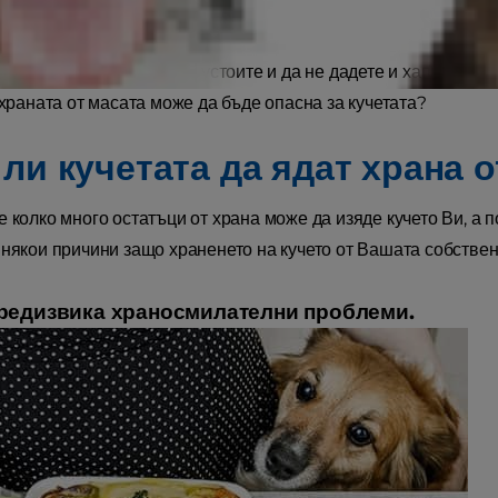
ето започва е трудно да устоите и да не дадете и хапка от чин
 храната от масата може да бъде опасна за кучетата?
 ли кучетата да ядат храна 
 колко много остатъци от храна може да изяде кучето Ви, а п
 някои причини защо храненето на кучето от Вашата собствен
редизвика храносмилателни проблеми.