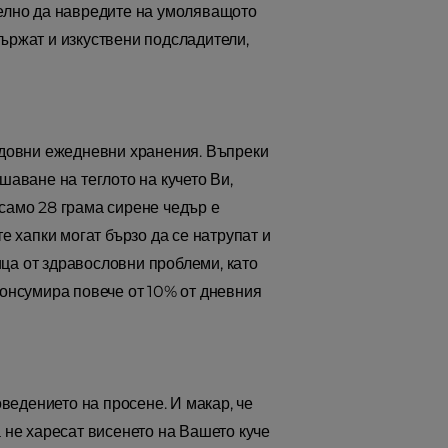
телно да навредите на умоляващото
държат и изкуствени подсладители,
редовни ежедневни хранения. Въпреки
шаване на теглото на кучето Ви,
 само 28 грама сирене чедър е
е хапки могат бързо да се натрупат и
ица от здравословни проблеми, като
консумира повече от 10% от дневния
оведението на просене. И макар, че
а не харесат висенето на Вашето куче