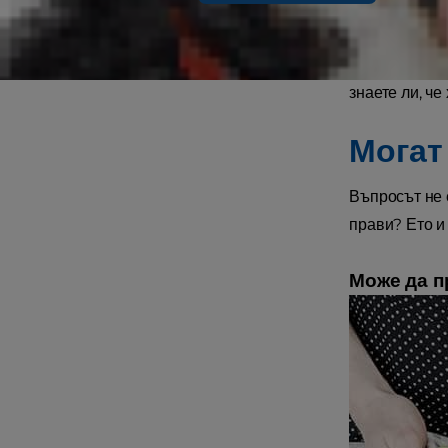
Когато просен
знаете ли, че
Могат
Въпросът не е
прави? Ето и
Може да п