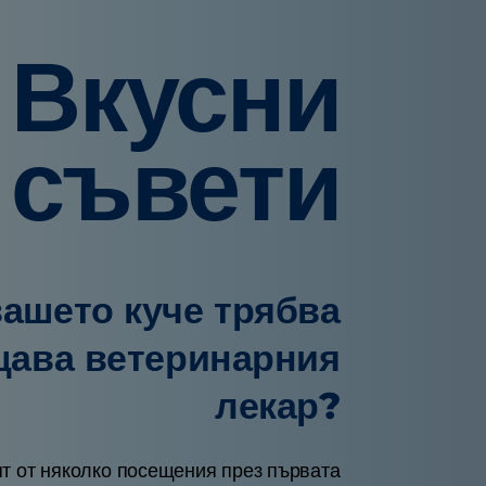
Вкусни
съвети
вашето куче трябва
щава ветеринарния
лекар?
т от няколко посещения през първата