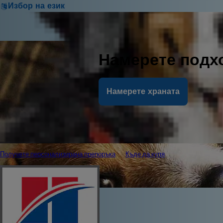
Избор на език
Намерете подх
Намерете храната
Получете персонализирана препоръка
Къде да купя