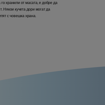
 го хранили от масата, е добре да
т. Някои кучета дори могат да
итят с човешка храна.