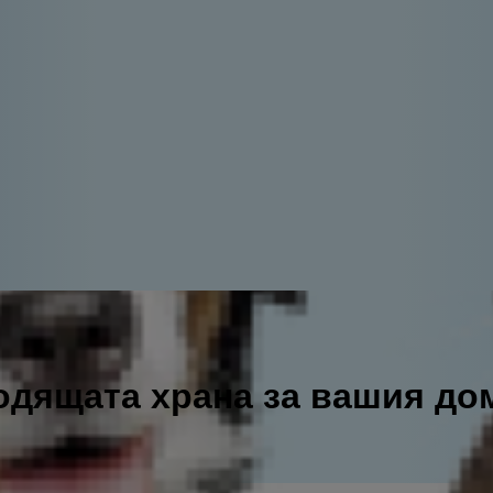
одящата храна за вашия д