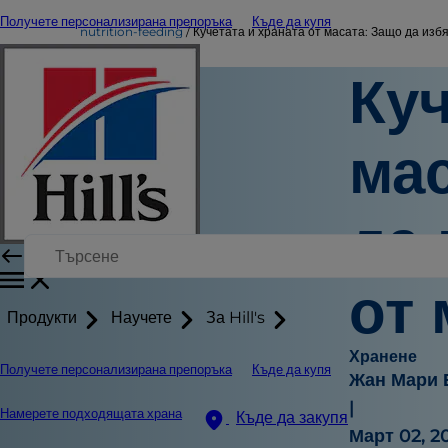
Получете персонализирана препоръка
Къде да купя
nutrition-feeding
Кучетата и храната от масата: Защо да избя
Куч
мас
да 
от 
Продукти
Научете
За Hill's
Хранене
Получете персонализирана препоръка
Къде да купя
Жан Мари 
|
Намерете подходящата храна
Къде да закупя
Март 02, 2