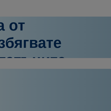
а от
збягвате
статъците