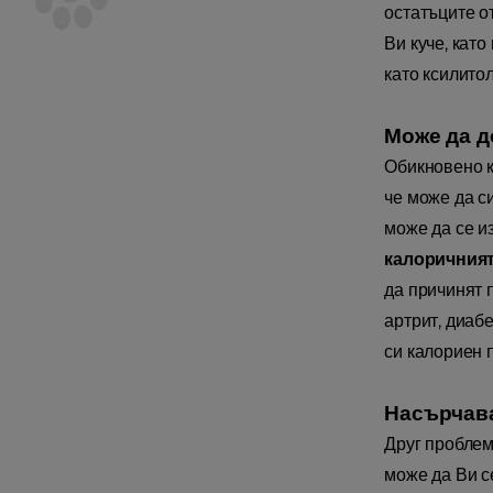
остатъците о
Ви куче, кат
като ксилито
Може да д
Обикновено к
че може да си
може да се и
калоричният
да причинят 
артрит, диаб
си калориен 
Насърчава
Друг проблем 
може да Ви с