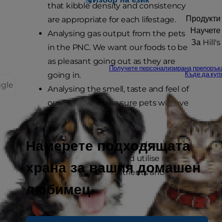
that kibble density and consistency
Продукти
are appropriate for each lifestage.
Научете
Analysing gas output from the pets
За Hill's
in the PNC. We want our foods to be
as pleasant going out as they are
Получете персонализирана препорък
going in.
Къде да куп
ggle
Analysing the smell, taste and feel of
our foods to make sure pets will love
it.
Намерете подходящата
Finally, we are using cutting edge
techniques to research and utilise the
храна за вашия домашен
connection between nutrients and gene
любимец
expression.