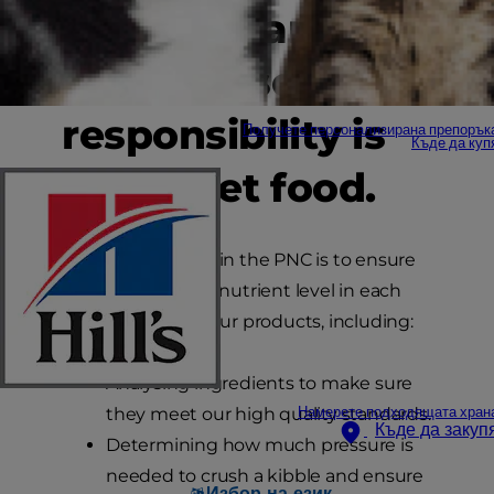
450 dogs and 450
cats whose sole
responsibility is
Получете персонализирана препорък
Къде да куп
to eat pet food.
Everything we do in the PNC is to ensure
we have the right nutrient level in each
and every one of our products, including:
Analysing ingredients to make sure
they meet our high quality standards.
Намерете подходящата хран
Къде да закуп
Determining how much pressure is
needed to crush a kibble and ensure
Избор на език